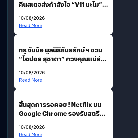
คืนสเตจส่งกำลังใจ “V11 นะโม”
ยุติฝันสัปดาห์ที่ 9 ท่ามกลางความ
10/08/2026
รักแน่นฮอลล์
Read More
ทรู จับมือ มูลนิธิถันยรักษ์ฯ ชวน
“โอปอล สุชาตา” ควงคุณแม่ส่ง
ต่อแคมเปญ “เต้าต้องตรวจ”
10/08/2026
เติมเต็มความหมายวันแม่ปีนี้
Read More
สิ้นสุดการรอคอย ! Netflix บน
Google Chrome รองรับสตรีม
คมชัดระดับ 4K แต่ต้องผ่าน
10/08/2026
เงื่อนไขที่กำหนด
Read More