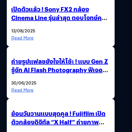
เปิดตัวแล้ว ! Sony FX2 กล้อง
Cinema Line รุ่นล่าสุด ตอบโจทย์ครี
เอเตอร์มืออาชีพขั้นสุด
13/08/2025
Read More
ถ่ายรูปแฟลชยังไงให้โซ้ะ ! แบบ Gen Z
รู้จัก AI Flash Photography ฟีเจอร์
ใหม่ OPPO Reno14 Series 5G
30/06/2025
Read More
ย้อนวันวานแบบสุดคูล ! Fujifilm เปิด
ตัวกล้องดิจิทัล “X Half” ถ่ายภาพ
ฟิล์มสไตล์วินเทจในตัวเดียว