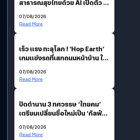
สาธารณสุขไทยด้วย AI เปิดตัว 4
นวัตกรรมเปลี่ยนเกมเร่งเครื่อง
07/08/2026
AI เพื่อการแพทย์ในประเทศไทย
Read More
เร็ว แรง ทะลุโลก ! ‘Hop Earth’
เกมแข่งรถที่เสกถนนหน้าบ้าน ให้
เป็นสนามแข่ง
07/08/2026
Read More
ปิดตำนาน 3 ทศวรรษ ‘ไทยคม’
เตรียมเปลี่ยนชื่อใหม่เป็น ‘กัลฟ์
สเปซ เทคโนโลยี’ ลุยธุรกิจ
07/08/2026
อวกาศเต็มสูบ
Read More