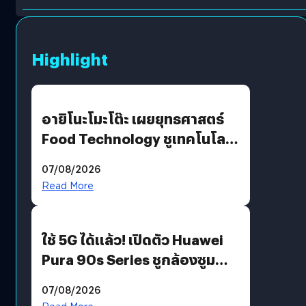
Highlight
อายิโนะโมะโต๊ะ เผยยุทธศาสตร์
Food Technology ชูเทคโนโลยี
“AminoScience” เจาะอินไซต์ผู้
07/08/2026
บริโภคและ B2B
Read More
ใช้ 5G ได้แล้ว! เปิดตัว Huawei
Pura 90s Series ชูกล้องซูม
200 MP ในรุ่นท็อป
07/08/2026