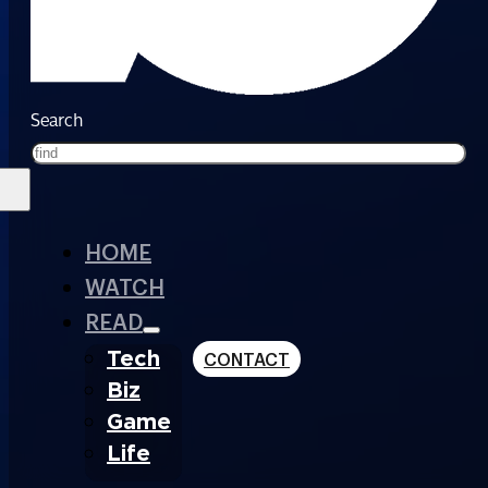
Search
HOME
WATCH
READ
Tech
CONTACT
Biz
Game
Life