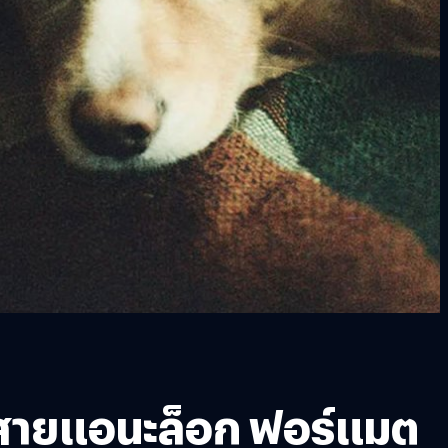
บสายแอนะล็อก ฟอร์แมต