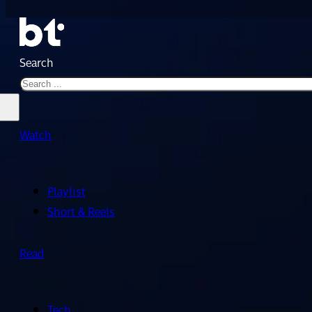
Search
Watch
Playlist
Short & Reels
Read
Tech