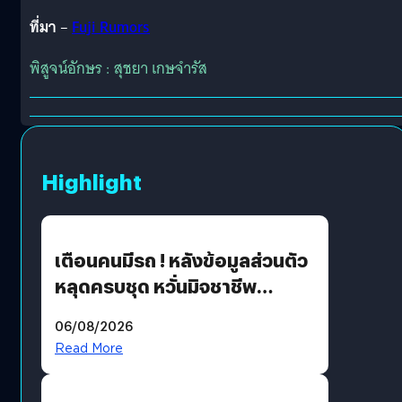
ที่มา
–
Fuji Rumors
พิสูจน์อักษร : สุชยา เกษจำรัส
Highlight
เตือนคนมีรถ ! หลังข้อมูลส่วนตัว
หลุดครบชุด หวั่นมิจชาชีพ
สวมรอย ล่าสุดพบแล้วเกิดจาก
06/08/2026
รหัสผ่านหลุด ไม่ใช่แฮ็กเกอร์
Read More