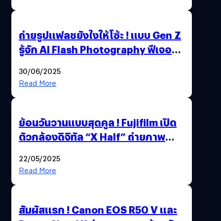
ถ่ายรูปแฟลชยังไงให้โซ้ะ ! แบบ Gen Z
รู้จัก AI Flash Photography ฟีเจอร์
ใหม่ OPPO Reno14 Series 5G
30/06/2025
Read More
ย้อนวันวานแบบสุดคูล ! Fujifilm เปิด
ตัวกล้องดิจิทัล “X Half” ถ่ายภาพ
ฟิล์มสไตล์วินเทจในตัวเดียว
22/05/2025
Read More
สัมผัสแรก ! Canon EOS R50 V และ