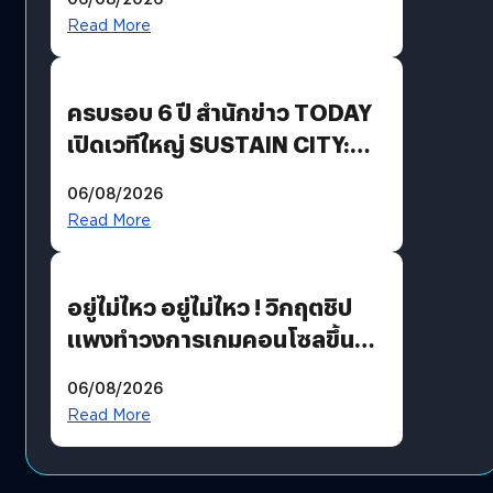
Revenue เร่งเครื่อง New
Read More
Growth Engine พร้อมจ่าย
ปันผล 0.10 บาท/หุ้น
ครบรอบ 6 ปี สำนักข่าว TODAY
เปิดเวทีใหญ่ SUSTAIN CITY:
THE GREEN TRANSITION ถก
06/08/2026
แนวทางปรับตัวสู่เศรษฐกิจสี
Read More
เขียวอย่างยั่งยืน
อยู่ไม่ไหว อยู่ไม่ไหว ! วิกฤตชิป
แพงทำวงการเกมคอนโซลขึ้น
ราคายับ แบบนี้เกมเมอร์อยู่ยังไง
06/08/2026
?
Read More