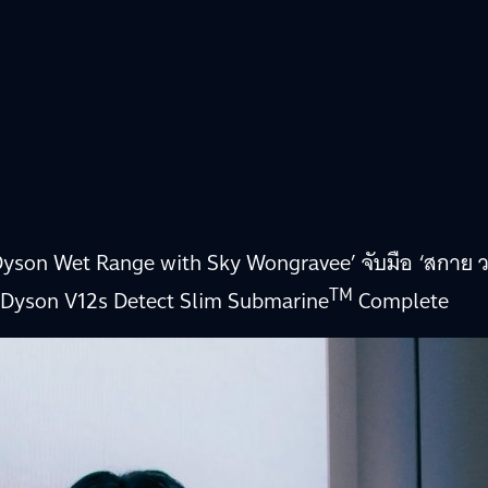
 ‘Dyson Wet Range with Sky Wongravee’ จับมือ ‘สกาย ว
TM
่น Dyson V12s Detect Slim Submarine
Complete