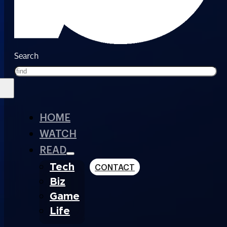
Search
HOME
WATCH
READ
Tech
CONTACT
Biz
Game
Life