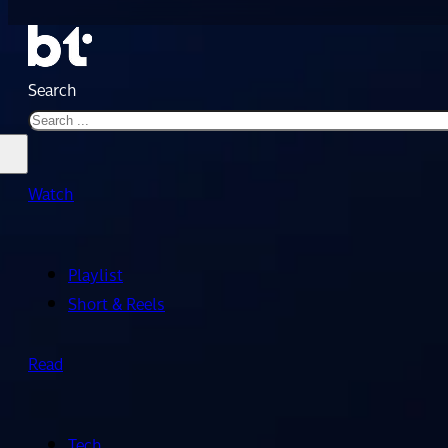
Search
Watch
Playlist
Short & Reels
Read
Tech