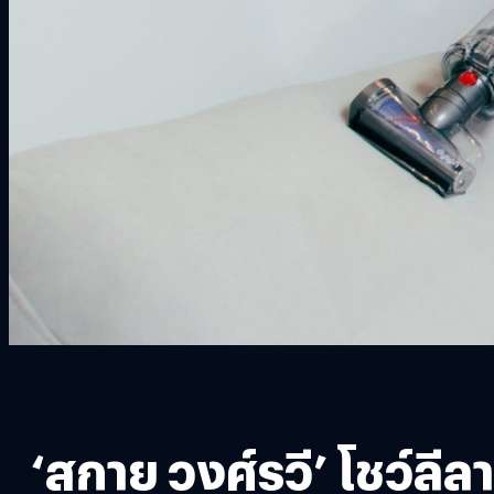
‘สกาย วงศ์รวี’ โชว์ล