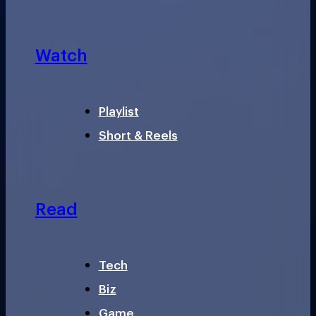
Watch
Playlist
Short & Reels
Read
Tech
Biz
Game