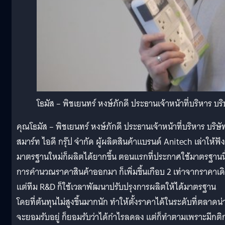
โธมัส – พิชเยนทร์ หงษ์ภักดี ประธานเจ้าหน้าที่บริหาร บริ
คุณโธมัส – พิชเยนทร์ หงษ์ภักดี ประธานเจ้าหน้าที่บริหาร บริษั
สมาร์ท ไอดี กรุ๊ป จำกัด ผู้ผลิตสินค้าแบรนด์ Anitech เล่าให้ฟัง
มาตรฐานใหม่ก็ผลิตได้ยากขึ้น ตอนแรกที่ประกาศใช้มาตรฐานนี้
การคำนวณราคาสินค้าออกมา ก็เพิ่มขึ้นเกือบ 2 เท่าจากราคาเด
แต่ทีม R&D ก็ใช้เวลาพัฒนาปรับปรุงการผลิตให้ได้มาตรฐาน
โดยที่ต้นทุนไม่สูงขึ้นมากนัก ทำให้ตั้งราคาได้ในระดับที่ตลาดน่
จะยอมรับอยู่ ก็ยอมรับว่าได้กำไรลดลง แต่ก็ทำตามเพราะมีกติ