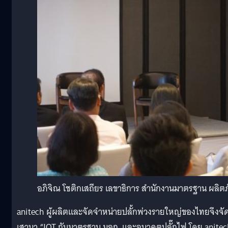
อภิจิณ โชติกเสถียร เลขาธิการ สำนักงานมาตรฐาน ผลิต
anitech ผู้ผลิตและจัดจำหน่ายปลั้กพ่วงรายใหญ่ของไทยจึงจั
เสวนา “IOT กับมาตรฐาน มอก. และอนาคตปลั๊กไฟ โดย anitec