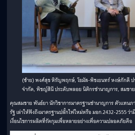
(ซ้าย) พงศ์สุข หิรัญพฤกษ์, โธมัส-พิชเยนทร์ หงษ์ภักดี ปร
จำกัด, พิชญ์สินี ประดับพลอย นิติกรชำนาญการ, สมชา
คุณสมชาย พันธ์ยา นักวิชาการมาตรฐานชำนาญการ ตัวแทนภ
รัฐ เล่าให้ฟังถึงมาตรฐานปลั้กไฟใหม่หรือ มอก.2432-2555 ว่าม
เงื่อนไขการผลิตที่รัดกุมเพื่อหลายอย่างเพื่อความปลอดภัยคือ