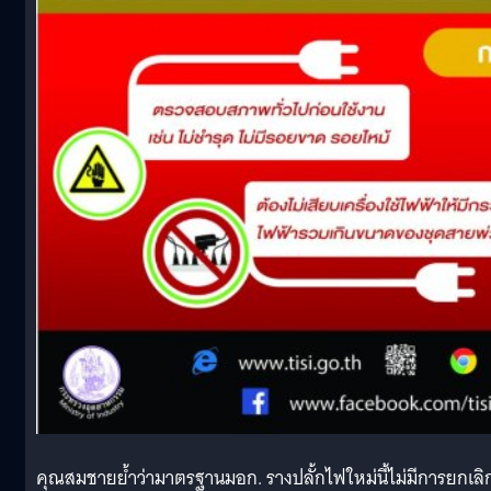
คุณสมชายย้ำว่ามาตรฐานมอก. รางปลั้กไฟใหม่นี้ไม่มีการยกเลิ