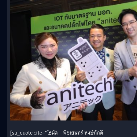
[su_quote cite=”โธมัส – พิชเยนทร์ หงษ์ภักดี