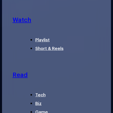
Watch
Playlist
Short & Reels
Read
Tech
Biz
Game