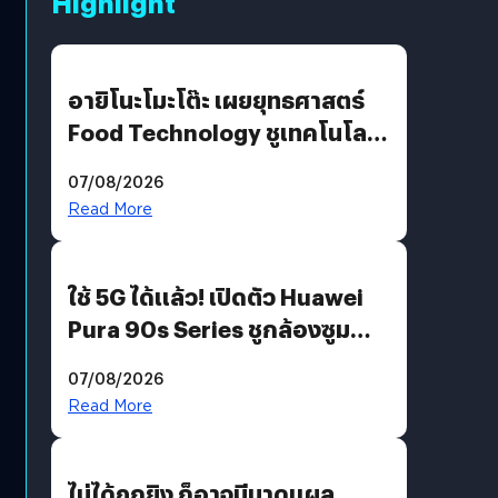
Highlight
อายิโนะโมะโต๊ะ เผยยุทธศาสตร์
Food Technology ชูเทคโนโลยี
“AminoScience” เจาะอินไซต์ผู้
07/08/2026
บริโภคและ B2B
Read More
ใช้ 5G ได้แล้ว! เปิดตัว Huawei
Pura 90s Series ชูกล้องซูม
200 MP ในรุ่นท็อป
07/08/2026
Read More
ไม่ได้ถูกยิง ก็อาจมีบาดแผล