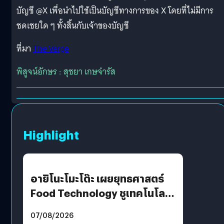
บัญชี @X เพื่อนำไปใช้เป็นบัญชีทางการของ X โดยที่ไม่มีการ
ชดเชยใด ๆ ทั้งสิ้นกับเจ้าของบัญชี
ที่มา
The Verge
พิสูจน์อักษร : สุชยา เกษจำรัส
Highlight
อายิโนะโมะโต๊ะ เผยยุทธศาสตร์
Food Technology ชูเทคโนโลยี
“AminoScience” เจาะอินไซต์ผู้
07/08/2026
บริโภคและ B2B