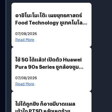
อายิโนะโมะโต๊ะ เผยยุทธศาสตร์
Food Technology ชูเทคโนโลยี
“AminoScience” เจาะอินไซต์ผู้
07/08/2026
บริโภคและ B2B
Read More
ใช้ 5G ได้แล้ว! เปิดตัว Huawei
Pura 90s Series ชูกล้องซูม
200 MP ในรุ่นท็อป
07/08/2026
Read More
ไม่ได้ถูกยิง ก็อาจมีบาดแผล
เข้าใจ PTSD หลังเหตุร้าย