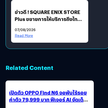
ข่าวดี ! SQUARE ENIX STORE
Plus ขยายการให้บริการถึงไทย
แล้ว ซื้อสินค้าลิขสิทธิ์แท้ได้
07/08/2026
โดยตรง
Read More
Related Content
เปิดตัว OPPO Find N6 จอพับไร้รอย
ค่าตัว 79,999 บาท ฟีเจอร์ AI จัดเต็ม
แถมปากกา OPPO AI Pen ให้มาด้วย