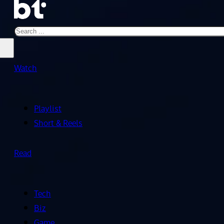
Search
Watch
Playlist
Short & Reels
Read
Tech
Biz
Game