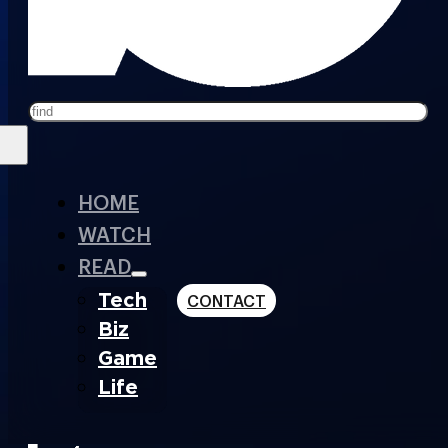
Search
HOME
WATCH
READ
Tech
CONTACT
Biz
Game
Life