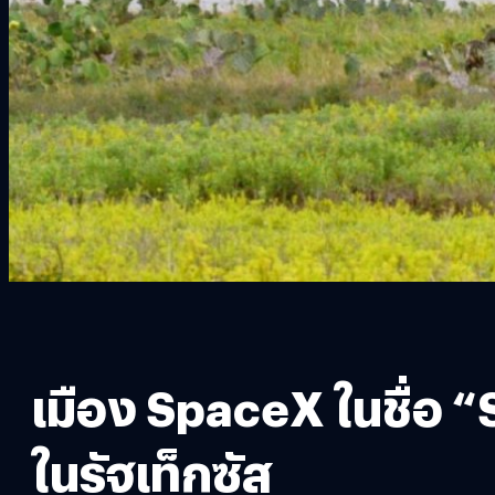
เมือง SpaceX ในชื่อ “S
ในรัฐเท็กซัส