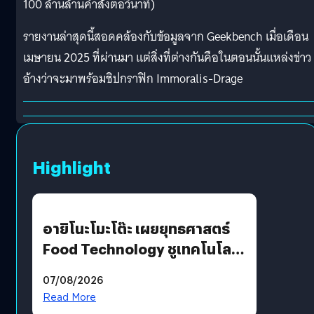
100 ล้านล้านคำสั่งตอวินาที)
รายงานล่าสุดนี้สอดคล้องกับข้อมูลจาก Geekbench เมื่อเดือน
เมษายน 2025 ที่ผ่านมา แต่สิ่งที่ต่างกันคือในตอนนั้นแหล่งข่าว
อ้างว่าจะมาพร้อมชิปกราฟิก Immoralis-Drage
Highlight
อายิโนะโมะโต๊ะ เผยยุทธศาสตร์
Food Technology ชูเทคโนโลยี
“AminoScience” เจาะอินไซต์ผู้
07/08/2026
บริโภคและ B2B
Read More