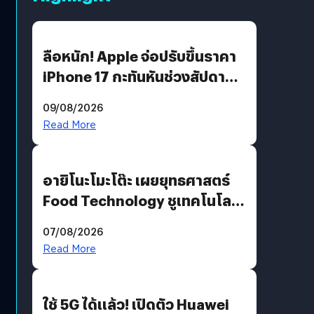
ลือหนัก! Apple จ่อปรับขึ้นราคา
iPhone 17 กะทันหันช่วงสัปดาห์ที่
10 สิงหาคมนี้
09/08/2026
Read More
อายิโนะโมะโต๊ะ เผยยุทธศาสตร์
Food Technology ชูเทคโนโลยี
“AminoScience” เจาะอินไซต์ผู้
07/08/2026
บริโภคและ B2B
Read More
ใช้ 5G ได้แล้ว! เปิดตัว Huawei