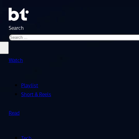
Search
Watch
Playlist
Short & Reels
Read
Tech