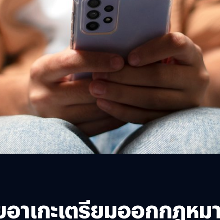
โทโยอาเกะเตรียมออกกฎหม