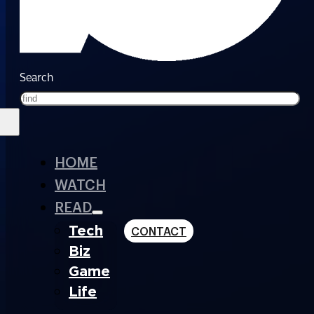
Search
HOME
WATCH
READ
Tech
CONTACT
Biz
Game
Life