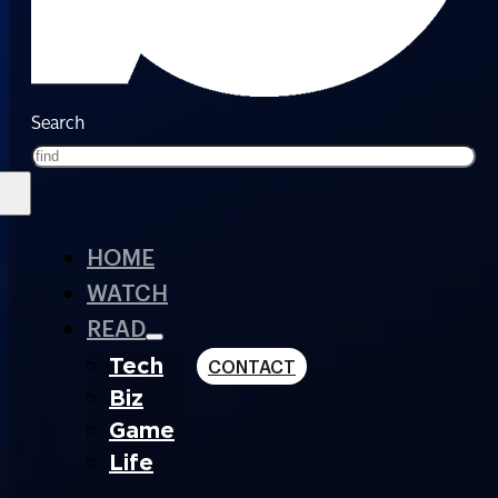
Search
HOME
WATCH
READ
Tech
CONTACT
Biz
Game
Life