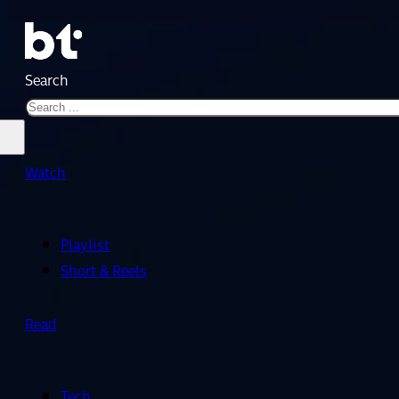
Search
Watch
Playlist
Short & Reels
Read
Tech