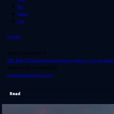
Biz
Game
Life
Contact
ฝ่ายขาย และการตลาด
085-848-2253
sales@shownolimit.com
http://m.me/beart
สมัครงาน/ฝึกงาน ติดต่อได้ที่
hr-ga@shownolimit.com
Read