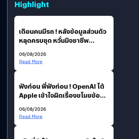
Highlight
เตือนคนมีรถ ! หลังข้อมูลส่วนตัว
หลุดครบชุด หวั่นมิจชาชีพ
สวมรอย ล่าสุดพบแล้วเกิดจาก
06/08/2026
รหัสผ่านหลุด ไม่ใช่แฮ็กเกอร์
Read More
ฟังก่อน พี่ฟังก่อน ! OpenAI โต้
Apple เข้าใจผิดเรื่องขโมยข้อมูล
อีกฝั่งไม่ตอบโต้ แต่ฟ้องต่อ
06/08/2026
Read More