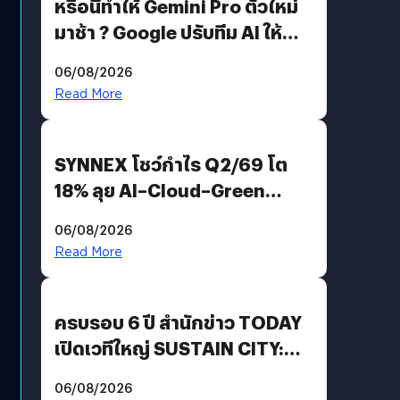
หรือนี่ทำให้ Gemini Pro ตัวใหม่
มาช้า ? Google ปรับทีม AI ให้
Demis Hassabis ลุยพัฒนา
06/08/2026
AGI
Read More
SYNNEX โชว์กำไร Q2/69 โต
18% ลุย AI–Cloud–Green
Energy สร้างฐาน Recurring
06/08/2026
Revenue เร่งเครื่อง New
Read More
Growth Engine พร้อมจ่าย
ปันผล 0.10 บาท/หุ้น
ครบรอบ 6 ปี สำนักข่าว TODAY
เปิดเวทีใหญ่ SUSTAIN CITY:
THE GREEN TRANSITION ถก
06/08/2026
แนวทางปรับตัวสู่เศรษฐกิจสี