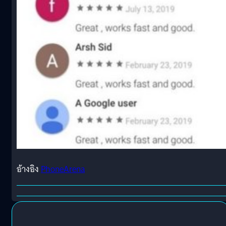
อ้างอิง
PhoneArena