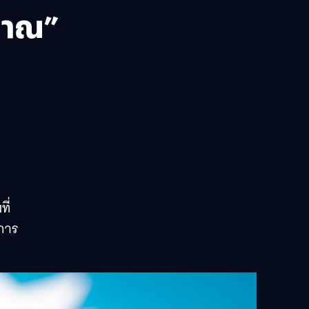
ญาณ”
ี่
นการ