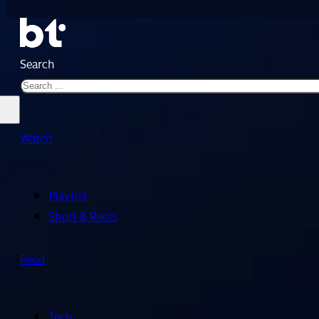
Search
Watch
Playlist
Short & Reels
Read
Tech