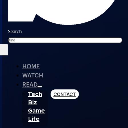
Search
HOME
WATCH
READ
Tech
CONTACT
Biz
Game
Life