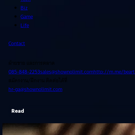
Biz
Game
Life
Contact
ฝ่ายขาย และการตลาด
085-848-2253
sales@shownolimit.com
http://m.me/beart
สมัครงาน/ฝึกงาน ติดต่อได้ที่
hr-ga@shownolimit.com
Read