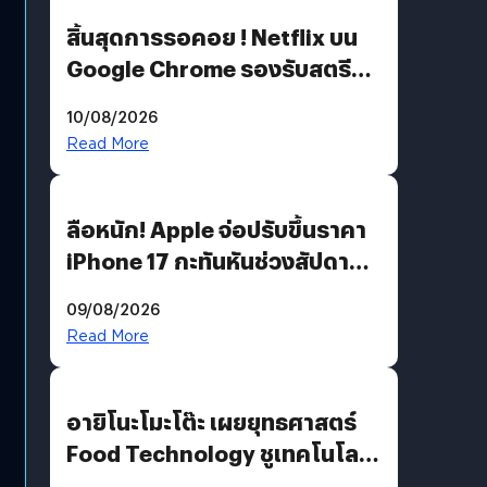
สิ้นสุดการรอคอย ! Netflix บน
Google Chrome รองรับสตรีม
คมชัดระดับ 4K แต่ต้องผ่าน
10/08/2026
เงื่อนไขที่กำหนด
Read More
ลือหนัก! Apple จ่อปรับขึ้นราคา
iPhone 17 กะทันหันช่วงสัปดาห์ที่
10 สิงหาคมนี้
09/08/2026
Read More
อายิโนะโมะโต๊ะ เผยยุทธศาสตร์
Food Technology ชูเทคโนโลยี
“AminoScience” เจาะอินไซต์ผู้