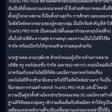
True5G PRO HUB สยามดิสคัฟเวอรี่เปรียบเหมือนท่าอวกาศย
อันเป็นที่ตั้งของยานแห่งอนาคตลำนี้ ซึ่งด้วยศักยภาพของพื้นที่ที
ตั้งอยู่ใจกลางสยาม ที่เป็นทั้งย่านธุรกิจ การศึกษา และแหล่งรว
ไลฟ์สไตล์หลากหลายของผู้คนทุกกลุ่ม เป็นปัจจัยสำคัญที่ทำให
True5G PRO HUB เป็นคอมมิวนิตี้แลนมาร์กของคนรุ่นใหม่ที่จะ
เต็มไปด้วยสีสัน ความสุข ความสนุก และความเป็นไปได้ที่ไร้ขีด
จำกัด พร้อมเปิดรับให้ทุกคนเข้ามาร่วมสนุกด้วยกัน
นายฐานพล มานะวุฒิเวช หัวหน้าคณะผู้บริหารด้านการตลาด
บริษัท ทรู คอร์ปอเรชั่น จำกัด (มหาชน) กล่าวว่า คนรุ่นใหม่เติบ
มาพร้อมกับเทคโนโลยีดิจิทัล และมีความคาดหวังต่อเรื่อง
เทคโนโลยีที่จะเข้ามามีบทบาทในวิถีไลฟ์สไตล์อย่างมาก จึงเป็น
ที่มาของการร่วมสร้างสรรค์ True5G PRO HUB แห่งนี้ โดยนำ
ความเป็นผู้นำทั้งด้านโครงข่ายโทรคมนาคม 5G และโครงสร้างพื
ฐานดิจิทัลของกลุ่มทรู เข้าร่วมเติมเต็มกับพันธมิตร ทำให้ทรูเป็น
เสมือนแหล่งพลังงานที่จะขับเคลื่อนยานแห่งอนาคตลำนี้ให้ลื่น