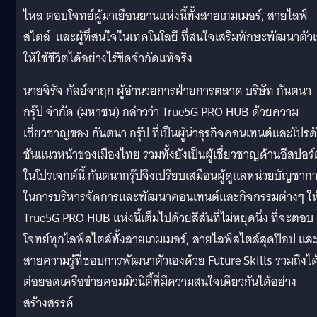
ไหล ตอบโจทย์ผู้มาเยือนยานแห่งนี้ทั้งสายเกมเมอร์, สายไลฟ์
สไตล์ และผู้ที่สนใจในเทคโนโลยี ที่สนใจเสริมทักษะพัฒนาตัว
ให้ใช้ชีวิตได้อย่างไร้ขีดจำกัดแท้จริง
นายจิรัจ กัลย์จาฤก ผู้อำนวยการฝ่ายการตลาด บริษัท กันตนา
กรุ๊ป จำกัด (มหาชน) กล่าวว่า True5G PRO HUB ด้วยความ
เชี่ยวชาญของ กันตนา กรุ๊ป ที่เป็นผู้นำธุรกิจคอนเทนต์และโปรด
ชันแนวหน้าของเมืองไทย รวมทั้งยังเป็นผู้เชี่ยวชาญด้านอีสปอร์
ในโปรเจกต์นี้ กันตนากรุ๊ปจึงเปรียบเสมือนผู้ดูแลหน่วยบัญชาก
ในการบริหารจัดการและพัฒนาคอนเทนต์และกิจกรรมต่างๆ ให
True5G PRO HUB แห่งนี้เต็มไปด้วยสีสันที่ไม่หยุดนิ่ง ที่จะตอบ
โจทย์ทุกไลฟ์สไตล์ทั้งสายเกมเมอร์, สายไลฟ์สไตล์สุดป๊อป แล
สายความรู้ที่ชอบการพัฒนาตัวเองด้วย Future Skills รวมถึงได
ต่อยอดเครือข่ายคอมมิวนิตี้ที่มีความสนใจเดียวกันได้อย่าง
สร้างสรรค์