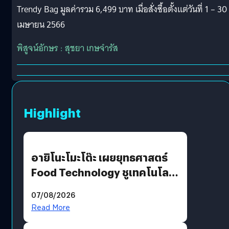
Trendy Bag มูลค่ารวม 6,499 บาท เมื่อสั่งซื้อตั้งแต่วันที่ 1 – 30
เมษายน 2566
พิสูจน์อักษร : สุชยา เกษจำรัส
Highlight
อายิโนะโมะโต๊ะ เผยยุทธศาสตร์
Food Technology ชูเทคโนโลยี
“AminoScience” เจาะอินไซต์ผู้
07/08/2026
บริโภคและ B2B
Read More