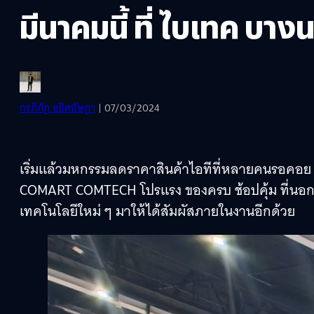
มีนาคมนี้ ที่ ไบเทค บาง
กรภิภัฏ อธิศอัษฎา
| 07/03/2024
เริ่มแล้วมหกรรมลดราคาสินค้าไอทีที่หลายคนรอคอย 
COMART COMTECH โปรแรง ของครบ ช้อปคุ้ม ที่นอกจา
เทคโนโลยีใหม่ ๆ มาให้ได้สัมผัสภายในงานอีกด้วย