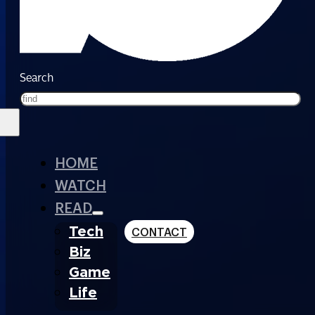
Search
HOME
WATCH
READ
Tech
CONTACT
Biz
Game
Life