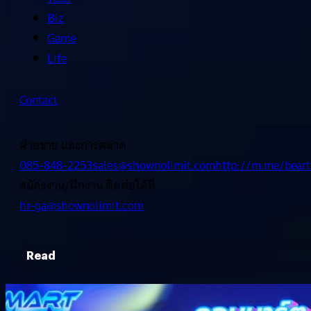
Biz
Game
Life
Contact
ฝ่ายขาย และการตลาด
085-848-2253
sales@shownolimit.com
http://m.me/beart
สมัครงาน/ฝึกงาน ติดต่อได้ที่
hr-ga@shownolimit.com
Read