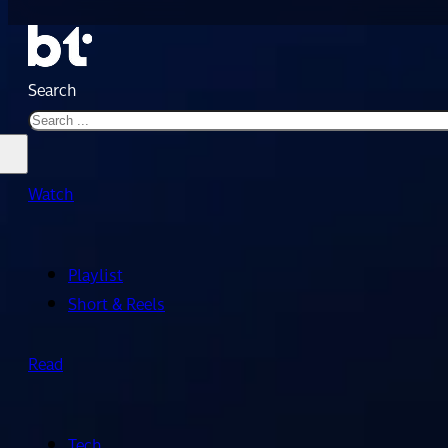
Search
Watch
Playlist
Short & Reels
Read
Tech