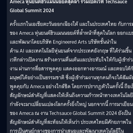
Ameca หุ่นยนต์ฮิวแมนนอยด์สุดล้ำ ร่วมเปิดเวที Techsauce
Global Summit 2024
ครั้งแรกในเอเชียตะวันออกเฉียงใต้ และในประเทศไทย กับการ
ของ Ameca หุ่นยนต์ฮิวแมนนอยด์ที่ล้ำหน้าที่สุดในโลก ออกแบ
และพัฒนาโดยบริษัท Engineered Arts บริษัทชั้นนำใน
ด้าน AI และเทคโนโลยีหุ่นยนต์จากประเทศอังกฤษ ที่ได้ร่วมขึ้น
เวทีกล่าวเปิดงาน สร้างความตื่นเต้นและประทับใจให้กับผู้เข้าร่
งาน ผ่านการสื่อสารพูดคุย แสดงออกทางอารมณ์ และตอบโต้ก
มนุษย์ได้อย่างเป็นธรรมชาติ ซึ่งผู้เข้าร่วมงานทุกคนก็จะได้สัมผั
พูดคุยกับ Ameca อย่างใกล้ชิด โดยการปรากฏตัวในครั้งนี้ ถือเ
สัญลักษณ์สำคัญที่แสดงให้เห็นถึงความก้าวหน้าทางเทคโนโลยีท
กำลังจะมาเปลี่ยนแปลงโลกครั้งยิ่งใหญ่ นอกจากนี้ การมาเยือน
ของ Ameca ณ งาน Techsauce Global Summit 2024 ยังเป็น
สัญลักษณ์สำคัญที่สะท้อนให้เห็นว่า ประเทศไทยมีศักยภาพใน
การเป็นศูนย์กลางของการนำเสนอและพัฒนาเทคโนโลยีใน