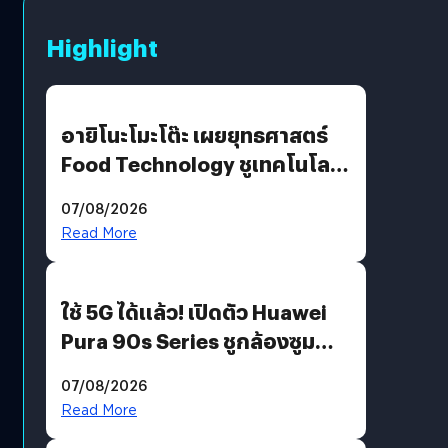
Highlight
อายิโนะโมะโต๊ะ เผยยุทธศาสตร์
Food Technology ชูเทคโนโลยี
“AminoScience” เจาะอินไซต์ผู้
07/08/2026
บริโภคและ B2B
Read More
ใช้ 5G ได้แล้ว! เปิดตัว Huawei
Pura 90s Series ชูกล้องซูม
200 MP ในรุ่นท็อป
07/08/2026
Read More