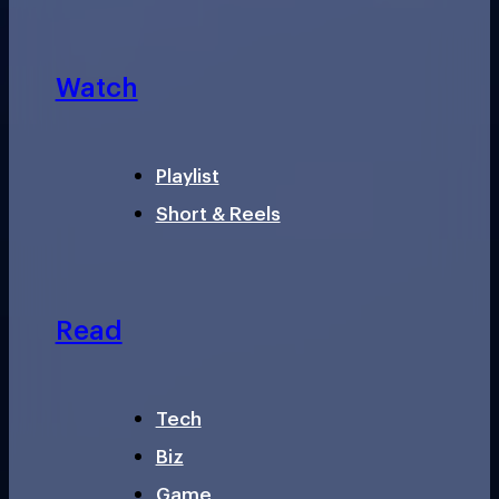
Watch
Playlist
Short & Reels
Read
Tech
Biz
Game