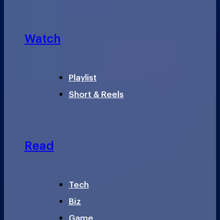
Watch
Playlist
Short & Reels
Read
Tech
Biz
Game