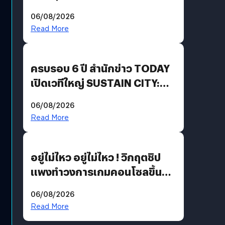
Energy สร้างฐาน Recurring
06/08/2026
Revenue เร่งเครื่อง New
Read More
Growth Engine พร้อมจ่าย
ปันผล 0.10 บาท/หุ้น
ครบรอบ 6 ปี สำนักข่าว TODAY
เปิดเวทีใหญ่ SUSTAIN CITY:
THE GREEN TRANSITION ถก
06/08/2026
แนวทางปรับตัวสู่เศรษฐกิจสี
Read More
เขียวอย่างยั่งยืน
อยู่ไม่ไหว อยู่ไม่ไหว ! วิกฤตชิป
แพงทำวงการเกมคอนโซลขึ้น
ราคายับ แบบนี้เกมเมอร์อยู่ยังไง
06/08/2026
?
Read More