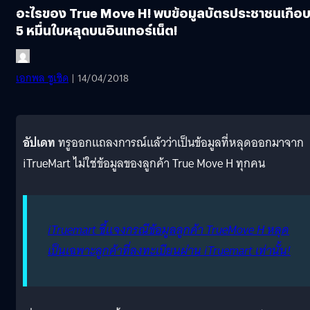
อะไรของ True Move H! พบข้อมูลบัตรประชาชนเกือ
5 หมื่นใบหลุดบนอินเทอร์เน็ต!
เอกพล ชูเชิด
| 14/04/2018
อัปเดท
ทรูออกแถลงการณ์แล้วว่าเป็นข้อมูลที่หลุดออกมาจาก
iTrueMart ไม่ใช่ข้อมูลของลูกค้า True Move H ทุกคน
iTruemart ชี้แจงกรณีข้อมูลลูกค้า TrueMove H หลุด
เป็นเฉพาะลูกค้าที่ลงทะเบียนผ่าน iTruemart เท่านั้น!