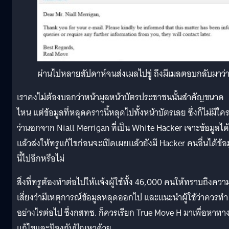
ผ่านไปหลายสัปดาห์จนส่งเมลไปขู่ ถึงมีเมลตอบกลับมาว่า
เราคงไม่ต้องบอกว่าหน้ามูลหน้าบัตรประชาชนนั้นสำคัญขนาด
ไหน แต่ข้อมูลที่หลุดคราวนี้หลุดไปทั้งหน้าบัตรเลย ซึ่งก็ไม่มีใครร
ว่านอกจาก Niall Merrigan ที่เป็น White Hacker เจาะข้อมูลได้
แล้วส่งให้ทรูแก้ไขก่อนจะเปิดเผยแล้วยังมี Hacker คนอื่นได้ข้อ
นี้ไปอีกหรือไม่
สิ่งที่ทรูต้องทำต่อไปให้แจ้งผู้ใช้ทั้ง 46,000 คนให้ทราบถึงควา
เสี่ยงว่ามีเหตุการณ์ข้อมูลหลุดออกไป และแนะนำผู้ใช้ว่าควรทำ
อย่างไรต่อไป ซึ่งกสทช. ก็ควรเรียก True Move H มาเพื่อหาทา
แก้ไขและป้องกันปัญหาด้วย