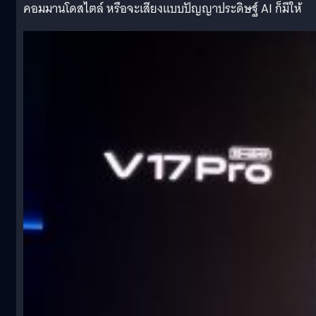
คอมมานโดสไตล์ หรือจะเสียงแบบปัญญาประดิษฐ์ AI ก็มีให้