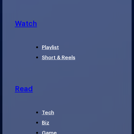
Watch
Playlist
Short & Reels
Read
Tech
Biz
Game