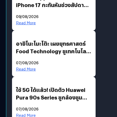
iPhone 17 กะทันหันช่วงสัปดาห์ที่
10 สิงหาคมนี้
09/08/2026
Read More
อายิโนะโมะโต๊ะ เผยยุทธศาสตร์
Food Technology ชูเทคโนโลยี
“AminoScience” เจาะอินไซต์ผู้
07/08/2026
บริโภคและ B2B
Read More
ใช้ 5G ได้แล้ว! เปิดตัว Huawei
Pura 90s Series ชูกล้องซูม
200 MP ในรุ่นท็อป
07/08/2026
Read More