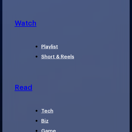
Watch
Playlist
Short & Reels
Read
Tech
Biz
Game