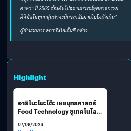
คาดว่า ปี 2565 เป็นต้นไปสถานการณ์อุตสาหกรรม
ดิจิทัลในทุกกลุ่มน่าจะมีการกลับมาเติบโตดังเดิม”
ผู้อำนวยการ สถาบันไอเอ็มซี กล่าว
Highlight
อายิโนะโมะโต๊ะ เผยยุทธศาสตร์
Food Technology ชูเทคโนโลยี
“AminoScience” เจาะอินไซต์ผู้
07/08/2026
บริโภคและ B2B