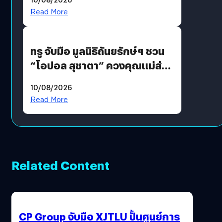
รักแน่นฮอลล์
Read More
ทรู จับมือ มูลนิธิถันยรักษ์ฯ ชวน
“โอปอล สุชาตา” ควงคุณแม่ส่ง
ต่อแคมเปญ “เต้าต้องตรวจ”
10/08/2026
เติมเต็มความหมายวันแม่ปีนี้
Read More
Related Content
CP Group จับมือ XJTLU ปั้นศูนย์การ