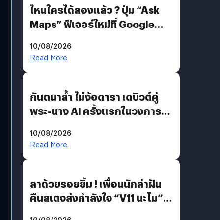
ไหนใครได้ลองแล้ว ? ปุ่ม “Ask
Maps” ฟีเจอร์ใหม่ที่ Google
Maps ใส่ Gemini AI แชตบอตที่
10/08/2026
คุยกับแผนที่ได้แล้ว
Read More
กันตนาล้ำ ไม่ง้อดารา เดบิวต์คู่
พระ-นาง AI ครั้งแรกในวงการ
บันเทิงไทย !
10/08/2026
Read More
ลาด้วยรอยยิ้ม ! เพื่อนนักล่าฝัน
คืนสเตจส่งกำลังใจ “V11 นะโม”
ยุติฝันสัปดาห์ที่ 9 ท่ามกลางความ
10/08/2026