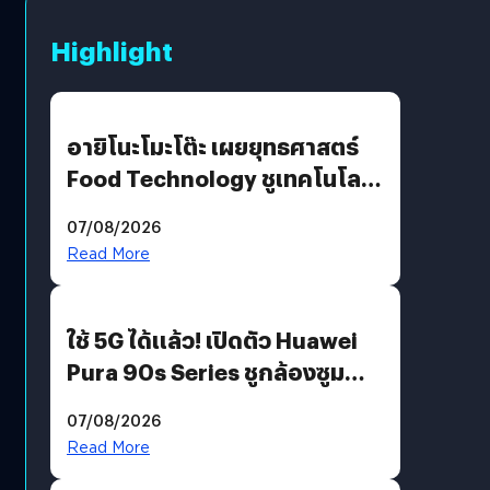
Highlight
อายิโนะโมะโต๊ะ เผยยุทธศาสตร์
Food Technology ชูเทคโนโลยี
“AminoScience” เจาะอินไซต์ผู้
07/08/2026
บริโภคและ B2B
Read More
ใช้ 5G ได้แล้ว! เปิดตัว Huawei
Pura 90s Series ชูกล้องซูม
200 MP ในรุ่นท็อป
07/08/2026
Read More