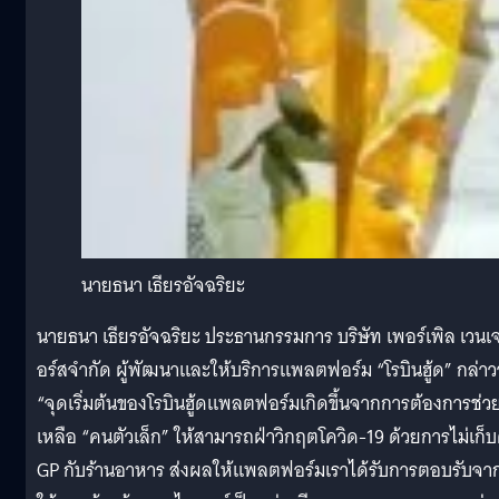
นายธนา เธียรอัจฉริยะ
นายธนา เธียรอัจฉริยะ ประธานกรรมการ บริษัท เพอร์เพิล เวนเ
อร์สจำกัด ผู้พัฒนาและให้บริการแพลตฟอร์ม “โรบินฮู้ด” กล่าวว
“จุดเริ่มต้นของโรบินฮู้ดแพลตฟอร์มเกิดขึ้นจากการต้องการช่ว
เหลือ “คนตัวเล็ก” ให้สามารถฝ่าวิกฤตโควิด-19 ด้วยการไม่เก็บ
GP กับร้านอาหาร ส่งผลให้แพลตฟอร์มเราได้รับการตอบรับจากผ