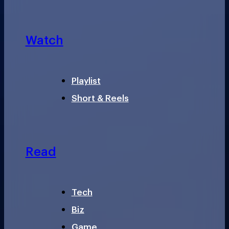
Watch
Playlist
Short & Reels
Read
Tech
Biz
Game