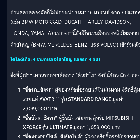
ด้านตลาดสองล้อก็ไม่น้อยหน้า ขนมา
16 แบรนด์ จาก 7 ประเท
(เช่น BMW MOTORRAD, DUCATI, HARLEY-DAVIDSON,
HONDA, YAMAHA)
นอกจากนี้ยังมีโซนรถมือสองพรีเมียมจาก
ค่ายใหญ่ (BMW, MERCEDES-BENZ, และ VOLVO) เข้าร่วมด้
ไฮไลต์เด็ด: 4 รายการชิงโชคใหญ่ แจกรถ 4 คัน !
สิ่งที่ผู้เข้าชมงานรอคอยคือการ “คืนกำไร” ซึ่งปีนี้จัดหนัก 4 ต่อ
:
“ซื้อรถ…ชิงรถ”
ผู้จองหรือซื้อรถยนต์ใหม่ในงาน มีสิทธิ์ลุ้น
รถยนต์
AVATR 11 รุ่น STANDARD RANGE
มูลค่า
2,099,000 บาท
“ซื้อบัตร…ชิงรถ”
ผู้ซื้อบัตรชมงาน ลุ้นรับ
MITSUBISHI
XFORCE รุ่น ULTIMATE
มูลค่า 1,059,000 บาท
“ซื้อมอเตอร์ไซค์…ชิงบิกไบค์”
ผู้จองหรือซื้อรถจักรยานย