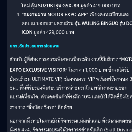
ใหม่ ลุ้น
SUZUKI รุ่น GSX-8R
มูลค่า 419,000 บาท
“ชมงานผ่าน MOTOR EXPO APP”
เพียงลงทะเบียนและ
ตอบแบบสอบถามครบถ้วน ลุ้น
WULING BINGUO รุ่น DC
ICON
มูลค่า 429,000 บาท
ยกระดับประสบการณ์ชมงาน
สำหรับผู้ที่ต้องการความพิเศษเหนือระดับ งานนี้มีบริการ
“MOT
EXPO EXCLUSIVE VISITOR”
ในราคา 1,000 บาท
ซึ่งจะได้รับ
บัตรเข้าชม ULTIMATE VIP, ช่องจอดรถ VIP พร้อมฟรีค่าจอด 
ชม., พื้นที่รับรองพิเศษ, บริการนำชมรถโดยพนักงานขายของ
แบรนด์ที่สนใจ, ส่วนลดสินค้าที่ระลึก 10% และยังได้สิทธิ์ชิงโช
รายการ “ซื้อบัตร ชิงรถ” อีกด้วย
นอกจากนี้ ภายในงานยังมีกิจกรรมแน่นเช่นเคย ทั้งสนามทดลอ
นั่งรถ 4×4, กิจกรรมอบรมวินัยจราจรสำหรับเด็ก (Skill Drivin