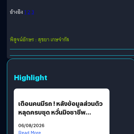
อ้างอิง
1
2
3
พิสูจน์อักษร : สุชยา เกษจำรัส
Highlight
เตือนคนมีรถ ! หลังข้อมูลส่วนตัว
หลุดครบชุด หวั่นมิจชาชีพ
สวมรอย ล่าสุดพบแล้วเกิดจาก
06/08/2026
รหัสผ่านหลุด ไม่ใช่แฮ็กเกอร์
Read More