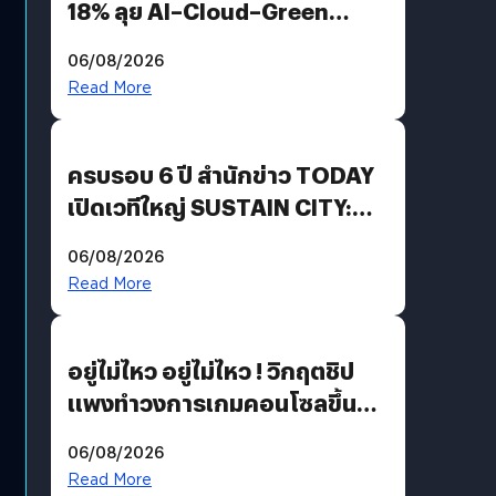
18% ลุย AI–Cloud–Green
Energy สร้างฐาน Recurring
06/08/2026
Revenue เร่งเครื่อง New
Read More
Growth Engine พร้อมจ่าย
ปันผล 0.10 บาท/หุ้น
ครบรอบ 6 ปี สำนักข่าว TODAY
เปิดเวทีใหญ่ SUSTAIN CITY:
THE GREEN TRANSITION ถก
06/08/2026
แนวทางปรับตัวสู่เศรษฐกิจสี
Read More
เขียวอย่างยั่งยืน
อยู่ไม่ไหว อยู่ไม่ไหว ! วิกฤตชิป
แพงทำวงการเกมคอนโซลขึ้น
ราคายับ แบบนี้เกมเมอร์อยู่ยังไง
06/08/2026
?
Read More