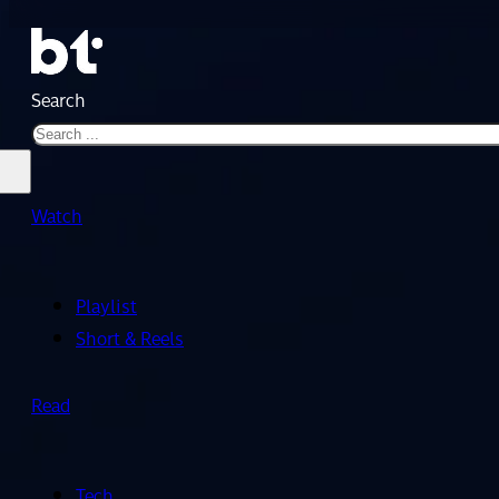
Search
Watch
Playlist
Short & Reels
Read
Tech