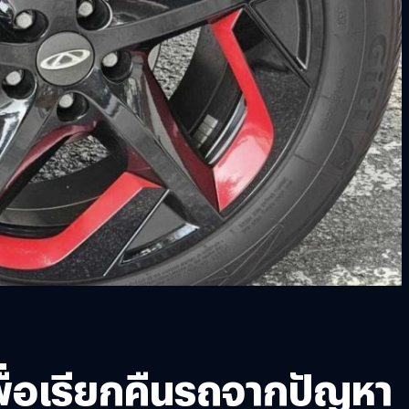
พื่อเรียกคืนรถจากปัญหา