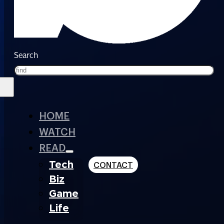
Search
HOME
WATCH
READ
Tech
CONTACT
Biz
Game
Life