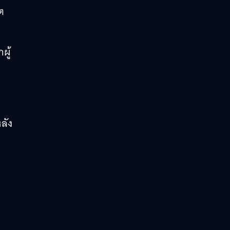
ต
ผู้
ลัง