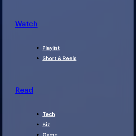
Watch
Playlist
Short & Reels
Read
Tech
Biz
Game