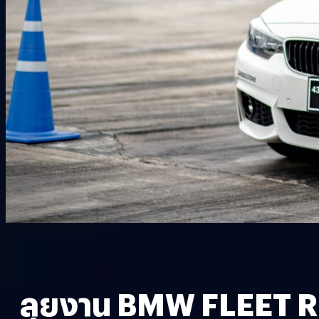
ลุยงาน BMW FLEET REV