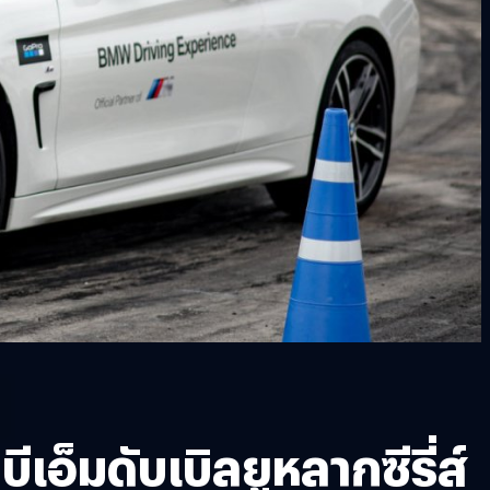
มดับเบิลยูหลากซีรี่ส์