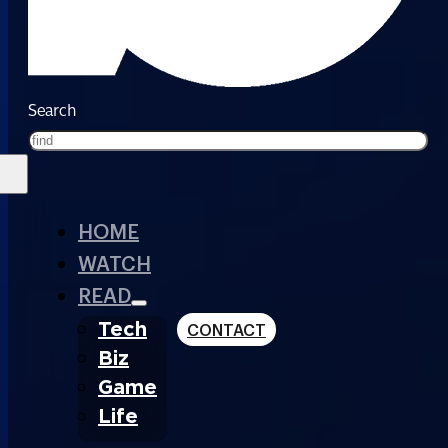
Search
HOME
WATCH
READ
Tech
CONTACT
Biz
Game
Life