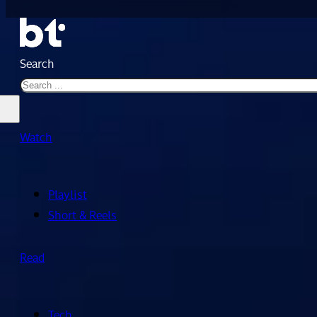
Search
Watch
Playlist
Short & Reels
Read
Tech