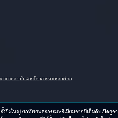
ับอากาศภายในห้องโดยสารจากระยะไกล
รั้งยิ่งใหญ่ ยกทัพยนตรกรรมพรีเมียมจากบีเอ็มดับเบิลยูจ