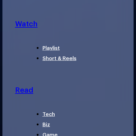
Watch
Playlist
Short & Reels
Read
Tech
Biz
Game