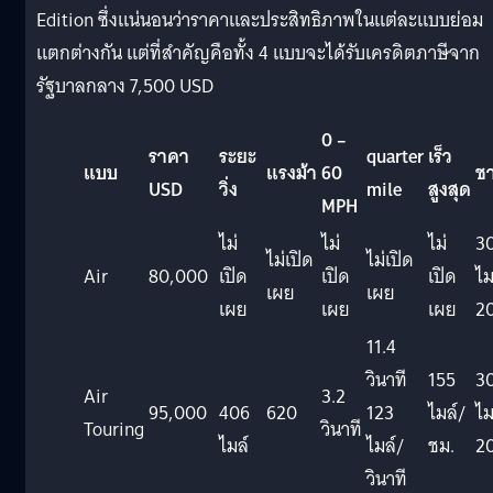
Edition ซึ่งแน่นอนว่าราคาและประสิทธิภาพในแต่ละแบบย่อม
แตกต่างกัน แต่ที่สำคัญคือทั้ง 4 แบบจะได้รับเครดิตภาษีจาก
รัฐบาลกลาง 7,500 USD
0 –
ราคา
ระยะ
quarter
เร็ว
แบบ
แรงม้า
60
ชา
USD
วิ่ง
mile
สูงสุด
MPH
ไม่
ไม่
ไม่
3
ไม่เปิด
ไม่เปิด
Air
80,000
เปิด
เปิด
เปิด
ไม
เผย
เผย
เผย
เผย
เผย
20
11.4
วินาที
155
3
Air
3.2
95,000
406
620
123
ไมล์/
ไม
Touring
วินาที
ไมล์
ไมล์/
ชม.
20
วินาที