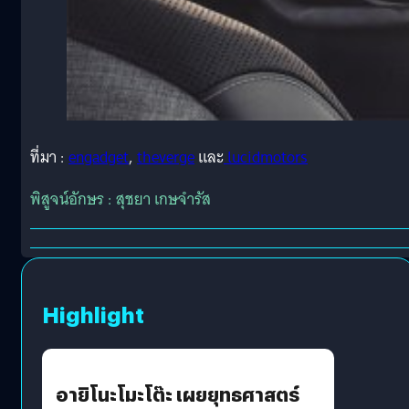
ที่มา :
engadget
,
theverge
และ
lucidmotors
พิสูจน์อักษร : สุชยา เกษจำรัส
Highlight
อายิโนะโมะโต๊ะ เผยยุทธศาสตร์