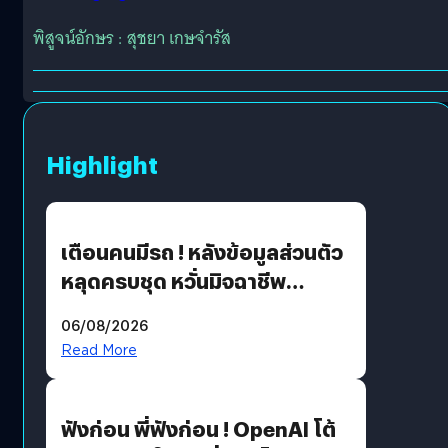
พิสูจน์อักษร : สุชยา เกษจำรัส
Highlight
เตือนคนมีรถ ! หลังข้อมูลส่วนตัว
หลุดครบชุด หวั่นมิจฉาชีพ
สวมรอย ล่าสุดพบแล้วเกิดจาก
06/08/2026
รหัสผ่านหลุด ไม่ใช่แฮกเกอร์
Read More
ฟังก่อน พี่ฟังก่อน ! OpenAI โต้