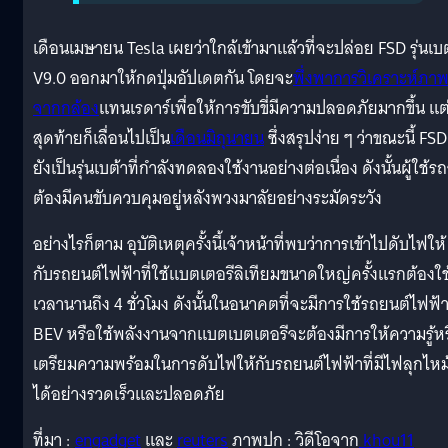
เดือนเมษายน Tesla เผยว่าใกล้เข้ามาแล้วที่จะปล่อย FSD รุ่นเบ
V9.0 ออกมาให้กดปุ่มอัปเดตกัน โดยจะ
พึ่งพาการวิเคราะห์ภา
จากกล้อง
แทนเรดาร์เพื่อให้การขับขี่มีความปลอดภัยมากขึ้น แต
สุดท้ายก็เลื่อนไปเป็น
เดือนมิถุนายน
ซึ่งสรุปง่าย ๆ ว่าขณะนี้ FSD
ยังเป็นรุ่นเบต้าที่กำลังทดลองใช้งานอย่างต่อเนื่อง ดังนั้นผู้ใช้ร
ต้องมีคนขับควบคุมอยู่หลังพวงมาลัยอย่างระมัดระวัง
อย่างไรก็ตาม อุบัติเหตุครั้งนี้เจ้าหน้าที่พบว่าการเข้าไปดับไฟให้
กับรถยนต์ไฟฟ้าที่ใช้แบตเตอรีลิเทียมขนาดใหญ่ครั้งแรกต้องใช
เวลานานถึง 4 ชั่วโมง ดังนั้นในอนาคตที่จะมีการใช้รถยนต์ไฟฟ้
BEV หรือใช้พลังงานจากแบตเบตเตอรีจะต้องมีการให้ความรู้หร
เตรียมความพร้อมในการดับไฟให้กับรถยนต์ไฟฟ้าที่มีไฟลุกไหม
ได้อย่างรวดเร็วและปลอดภัย
ที่มา :
engadget
และ
reuters
ภาพปก : วิดีโอจาก
khou11