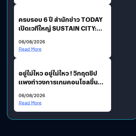
Growth Engine พร้อมจ่าย
ปันผล 0.10 บาท/หุ้น
ครบรอบ 6 ปี สำนักข่าว TODAY
เปิดเวทีใหญ่ SUSTAIN CITY:
THE GREEN TRANSITION ถก
06/08/2026
แนวทางปรับตัวสู่เศรษฐกิจสี
Read More
เขียวอย่างยั่งยืน
อยู่ไม่ไหว อยู่ไม่ไหว ! วิกฤตชิป
แพงทำวงการเกมคอนโซลขึ้น
ราคายับ แบบนี้เกมเมอร์อยู่ยังไง
06/08/2026
?
Read More