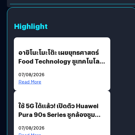
Highlight
อายิโนะโมะโต๊ะ เผยยุทธศาสตร์
Food Technology ชูเทคโนโลยี
“AminoScience” เจาะอินไซต์ผู้
07/08/2026
บริโภคและ B2B
Read More
ใช้ 5G ได้แล้ว! เปิดตัว Huawei
Pura 90s Series ชูกล้องซูม
200 MP ในรุ่นท็อป
07/08/2026