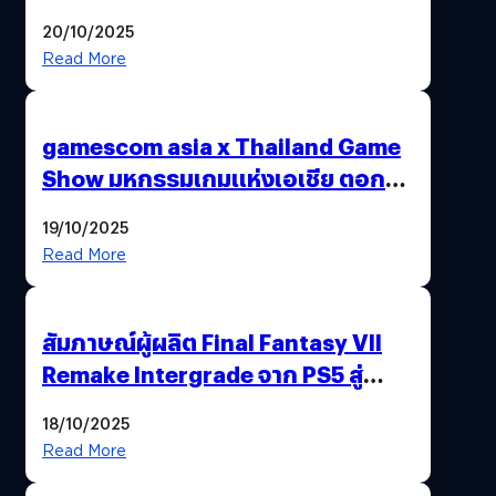
20/10/2025
Read More
gamescom asia x Thailand Game
Show มหกรรมเกมแห่งเอเชีย ตอกย้ำ
ไทยสู่ศูนย์กลางเกมภูมิภาค รมว.
19/10/2025
พาณิชย์ร่วมชูความสำเร็จ
Read More
สัมภาษณ์ผู้ผลิต Final Fantasy VII
Remake Intergrade จาก PS5 สู่
Nintendo Switch 2
18/10/2025
Read More