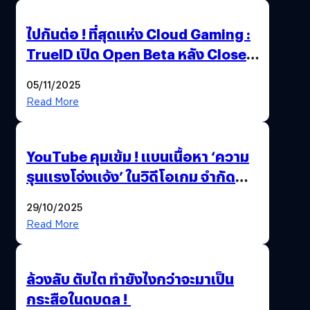
ไปกันต่อ ! ที่สุดแห่ง Cloud Gaming :
TrueID เปิด Open Beta หลัง Close
Beta Test ในงาน gamescom asia x
05/11/2025
Thailand Game Show 2025 ทะลุ 15
Read More
ล้านครั้ง
YouTube คุมเข้ม ! แบนเนื้อหา ‘ความ
รุนแรงโจ่งแจ้ง’ ในวิดีโอเกม จำกัด
อายุผู้ชมที่ต่ำกว่า 18 ปี
29/10/2025
Read More
ล้วงลับ ตับไต ทำยังไงกว่าจะมาเป็น
กระสือในดบดล !