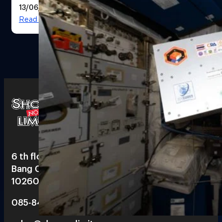
13/06/2026
Read More
6 th floor, Pegasus Building, True Digital Park 101,
Bang Chak, Phra Khanong, Bangkok
10260
085-848-2253