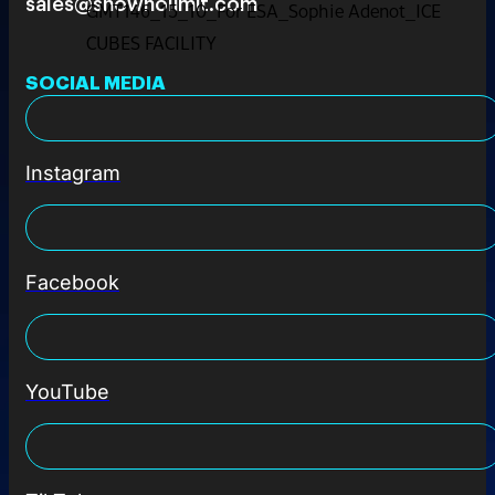
sales@shownolimit.com
GMT146_15_10_For ESA_Sophie Adenot_ICE
CUBES FACILITY
SOCIAL MEDIA
Instagram
Facebook
YouTube