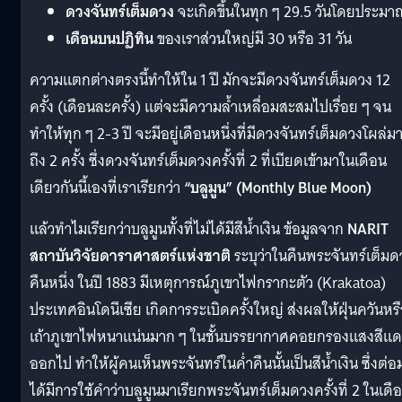
ดวงจันทร์เต็มดวง
จะเกิดขึ้นในทุก ๆ 29.5 วันโดยประมา
เดือนบนปฏิทิน
ของเราส่วนใหญ่มี 30 หรือ 31 วัน
ความแตกต่างตรงนี้ทำให้ใน 1 ปี มักจะมีดวงจันทร์เต็มดวง 12
ครั้ง (เดือนละครั้ง) แต่จะมีความล้ำเหลื่อมสะสมไปเรื่อย ๆ จน
ทำให้ทุก ๆ 2-3 ปี จะมีอยู่เดือนหนึ่งที่มีดวงจันทร์เต็มดวงโผล่ม
ถึง 2 ครั้ง ซึ่งดวงจันทร์เต็มดวงครั้งที่ 2 ที่เบียดเข้ามาในเดือน
เดียวกันนี้เองที่เราเรียกว่า
“บลูมูน” (Monthly Blue Moon)
แล้วทำไมเรียกว่าบลูมูนทั้งที่ไม่ได้มีสีน้ำเงิน ข้อมูลจาก
NARIT
สถาบันวิจัยดาราศาสตร์แห่งชาติ
ระบุว่าในคืนพระจันทร์เต็มด
คืนหนึ่ง ในปี 1883 มีเหตุการณ์ภูเขาไฟกรากะตัว (Krakatoa)
ประเทศอินโดนีเซีย เกิดการระเบิดครั้งใหญ่ ส่งผลให้ฝุ่นควันหร
เถ้าภูเขาไฟหนาแน่นมาก ๆ ในชั้นบรรยากาศคอยกรองแสงสีแ
ออกไป ทำให้ผู้คนเห็นพระจันทร์ในค่ำคืนนั้นเป็นสีน้ำเงิน ซึ่งต่อ
ได้มีการใช้คำว่าบลูมูนมาเรียกพระจันทร์เต็มดวงครั้งที่ 2 ในเดื