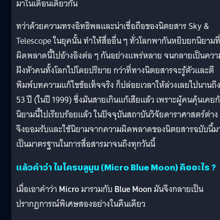
มาในเดือนเดียวกัน
ทว่าด้วยความทรงอิทธิพลและน่าเชื่อถือของนิตยสาร Sky &
Telescope ในยุคนั้น ทำให้สื่ออื่น ๆ ทั่วโลกพากันหยิบยกนิยามที
ผิดพลาดนี้ไปอ้างอิงต่อ ๆ กันอย่างแพร่หลาย จนกลายเป็นความร
ฝังหัวคนทั้งโลกไปโดยปริยาย กว่าที่ทางนิตยสารจะรู้ตัวและตี
พิมพ์บทความแก้ไขข้อเท็จจริง ก็ปล่อยเวลาให้ล่วงเลยไปนานถึ
53 ปี (ในปี 1999) ซึ่งมันสายเกินแก้เสียแล้ว เพราะผู้คนคุ้นเคยก
นิยามนี้ไปเรียบร้อยแล้ว ในปัจจุบันสถาบันวิจัยดาราศาสตร์ต่าง
จึงยอมรับและใช้นิยามจากความผิดพลาดของนิตยสารฉบับนี้ม
เป็นมาตรฐานในการสื่อสารมาจนถึงทุกวันนี้
แล้วคำว่า ไมโครบลูมูน (Micro Blue Moon) คืออะไร ?
เมื่อเอาคำว่า
Micro
มารวมกับ
Blue Moon
มันจึงกลายเป็น
ปรากฏการณ์พิเศษสองอย่างในคืนเดียว