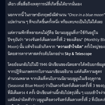
เดียว เพื่อสื่อถึงเหตุการณ์ที่เกิดขึ้นได้ยากนั่นเอง
นอกจากนี้ ในภาษาอังกฤษยังมีสำนวน
“Once in a blue moon”
แปลว่านาน ๆ ทีจะเกิดขึ้นครั้งหนึ่ง หรือแทบจะเป็นไปไม่ได้เลย
แต่ความพีกที่หลายคนไม่รู้คือ นิยามบลูมูนที่เราใช้กันอยู่ใน
ปัจจุบันว่า “ดวงจันทร์เต็มดวงครั้งที่ 2 ของเดือน” (Monthly B
Moon) นั้น แท้จริงแล้วเกิดจาก
“ความเข้าใจผิด”
ครั้งใหญ่ของ
นิตยสารดาราศาสตร์ระดับโลกอย่าง
Sky & Telescope
โดยย้อนกลับไปในปี 1946 นักเขียนของนิตยสารได้หยิบยกข้อมู
จากปฏิทินเกษตรกรโบราณมาเขียนอธิบาย แต่ดันตีความสูตร
คำนวณพลาด จากเดิมที่คนโบราณนิยามบลูมูนในเชิงฤดูกาล
(Seasonal Blue Moon) ว่าเป็นดวงจันทร์เต็มดวงครั้งที่ 3 ของฤ
ที่มีเต็มดวง 4 ครั้ง นักเขียนท่านนี้กลับไปสรุปสั้น ๆ แบบเข้าใจง่
แต่ผิดฝาผิดตัวว่า บลูมูนคือดวงจันทร์เต็มดวงครั้งที่ 2 ที่เบียดเข