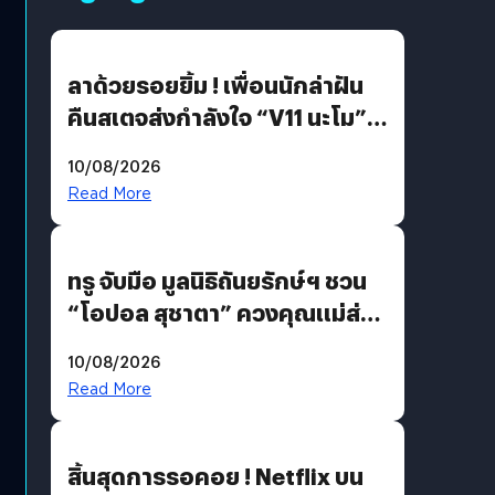
ลาด้วยรอยยิ้ม ! เพื่อนนักล่าฝัน
คืนสเตจส่งกำลังใจ “V11 นะโม”
ยุติฝันสัปดาห์ที่ 9 ท่ามกลางความ
10/08/2026
รักแน่นฮอลล์
Read More
ทรู จับมือ มูลนิธิถันยรักษ์ฯ ชวน
“โอปอล สุชาตา” ควงคุณแม่ส่ง
ต่อแคมเปญ “เต้าต้องตรวจ”
10/08/2026
เติมเต็มความหมายวันแม่ปีนี้
Read More
สิ้นสุดการรอคอย ! Netflix บน