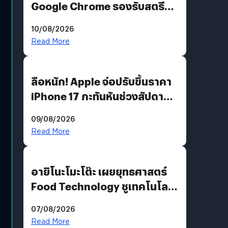
Google Chrome รองรับสตรีม
คมชัดระดับ 4K แต่ต้องผ่าน
10/08/2026
เงื่อนไขที่กำหนด
Read More
ลือหนัก! Apple จ่อปรับขึ้นราคา
iPhone 17 กะทันหันช่วงสัปดาห์ที่
10 สิงหาคมนี้
09/08/2026
Read More
อายิโนะโมะโต๊ะ เผยยุทธศาสตร์
Food Technology ชูเทคโนโลยี
“AminoScience” เจาะอินไซต์ผู้
07/08/2026
บริโภคและ B2B
Read More