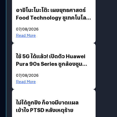
อายิโนะโมะโต๊ะ เผยยุทธศาสตร์
Food Technology ชูเทคโนโลยี
“AminoScience” เจาะอินไซต์ผู้
07/08/2026
บริโภคและ B2B
Read More
ใช้ 5G ได้แล้ว! เปิดตัว Huawei
Pura 90s Series ชูกล้องซูม
200 MP ในรุ่นท็อป
07/08/2026
Read More
ไม่ได้ถูกยิง ก็อาจมีบาดแผล
เข้าใจ PTSD หลังเหตุร้าย