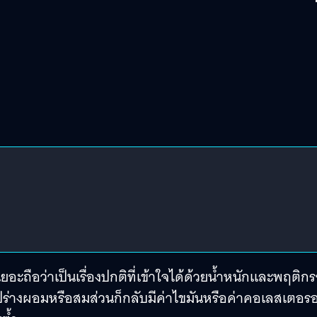
วเยอะถือว่าเป็นเรื่องปกติที่เข้าใจได้ด้วยน้ำหนักและพฤติก
ีรูปร่างผอมหรือสมส่วนก็กลับมีค่าไขมันหรือค่าคอเลสเตอร