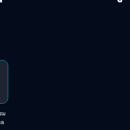
รรม
อล