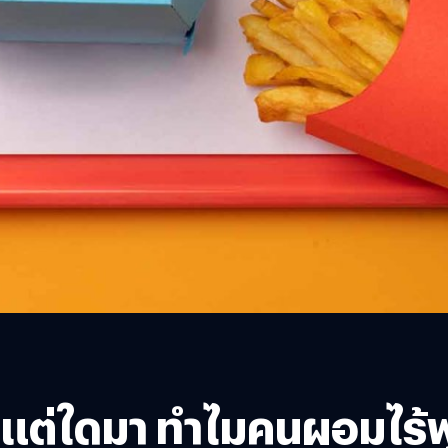
้แต่ใดมา ทำไมคนผอมไร้