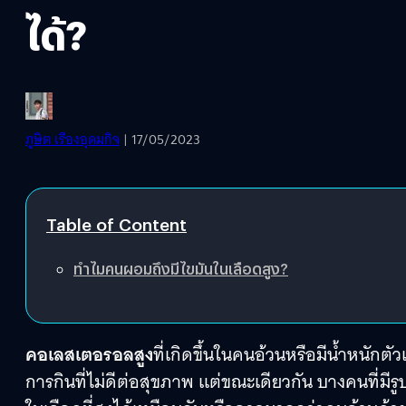
ได้?
ภูษิต เรืองอุดมกิจ
| 17/05/2023
Table of Content
ทำไมคนผอมถึงมีไขมันในเลือดสูง?
คอเลสเตอรอลสูง
ที่เกิดขึ้นในคนอ้วนหรือมีน้ำหนักตั
การกินที่ไม่ดีต่อสุขภาพ แต่ขณะเดียวกัน บางคนที่ม