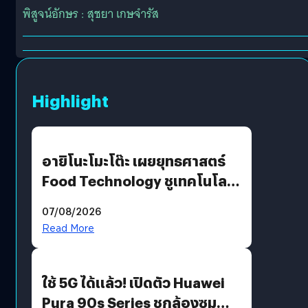
พิสูจน์อักษร : สุชยา เกษจำรัส
Highlight
อายิโนะโมะโต๊ะ เผยยุทธศาสตร์
Food Technology ชูเทคโนโลยี
“AminoScience” เจาะอินไซต์ผู้
07/08/2026
บริโภคและ B2B
Read More
ใช้ 5G ได้แล้ว! เปิดตัว Huawei
Pura 90s Series ชูกล้องซูม