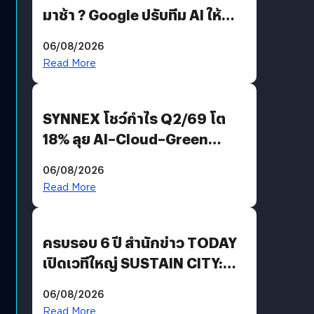
มาช้า ? Google ปรับทีม AI ให้
Demis Hassabis ลุยพัฒนา
06/08/2026
AGI
Read More
SYNNEX โชว์กำไร Q2/69 โต
18% ลุย AI–Cloud–Green
Energy สร้างฐาน Recurring
06/08/2026
Revenue เร่งเครื่อง New
Read More
Growth Engine พร้อมจ่าย
ปันผล 0.10 บาท/หุ้น
ครบรอบ 6 ปี สำนักข่าว TODAY
เปิดเวทีใหญ่ SUSTAIN CITY:
THE GREEN TRANSITION ถก
06/08/2026
แนวทางปรับตัวสู่เศรษฐกิจสี
Read More