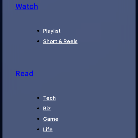
Watch
Playlist
Short & Reels
Read
Tech
Biz
Game
Life