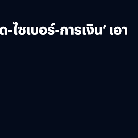
ด-ไซเบอร์-การเงิน’ เอา