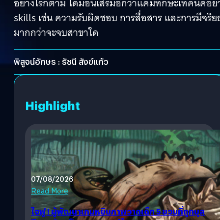
อย่างไรก็ตาม ไดมอนเสริมอีกว่าแค่มีทักษะเทคนิคอย่
skills เช่น ความรับผิดชอบ การสื่อสาร และการมีจริยธ
มากกว่าจะจบสาขาใด
พิสูจน์อักษร : รัชนี สังข์แก้ว
Highlight
07/08/2026
Read More
ใจฟู ! ผู้พัฒนาเกมหยิบภาพวาดเด็ก 5 ขวบที่ถูกบุล