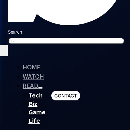
Search
HOME
WATCH
READ
Tech
CONTACT
Biz
Game
Life