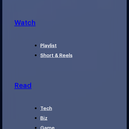
Watch
Playlist
Short & Reels
Read
Tech
Biz
Game