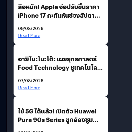
ลือหนัก! Apple จ่อปรับขึ้นราคา
iPhone 17 กะทันหันช่วงสัปดาห์ที่
10 สิงหาคมนี้
09/08/2026
Read More
อายิโนะโมะโต๊ะ เผยยุทธศาสตร์
Food Technology ชูเทคโนโลยี
“AminoScience” เจาะอินไซต์ผู้
07/08/2026
บริโภคและ B2B
Read More
ใช้ 5G ได้แล้ว! เปิดตัว Huawei
Pura 90s Series ชูกล้องซูม
200 MP ในรุ่นท็อป