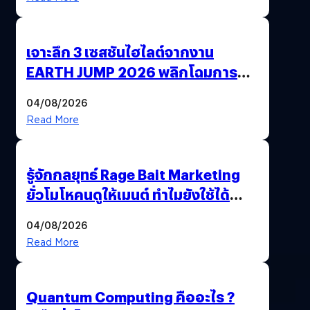
เจาะลึก 3 เซสชันไฮไลต์จากงาน
EARTH JUMP 2026 พลิกโฉมการ
ดำเนินธุรกิจและเสถียรภาพด้าน
04/08/2026
พลังงานของไทย
Read More
รู้จักกลยุทธ์ Rage Bait Marketing
ยั่วโมโหคนดูให้เมนต์ ทำไมยังใช้ได้
ตลอดกาล
04/08/2026
Read More
Quantum Computing คืออะไร ?