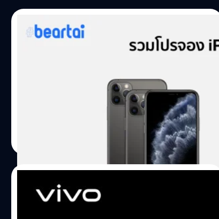
ตัดสินใจเข้ามาร่วมทุนในบริษัทไพร์ม โซลูชัน เนื่องจากมอง
เห็นโอกาสในการขยายฐานธุรกิจในกลุ่มลูกค้าองค์กรให้มาก
11/10/2019
ขึ้น ซึ่งจำเป็นต้องใช้ไอทีและเครื่องมือดิจิทัลหลากหลายรูป
แบบในการพัฒนาตนเองให้ก้าวทันตามยุคดิจิทัลทรานฟอร์เม
รวมโปรจอง iPhone 11 และ iPhone 11 Pro
ชัน ที่จะต้องปรับตัวเพื่อรับกับการแข่งขัน การตลาดยุคใหม่
จาก AIS , dtac, True Move H พร้อมโปรไม่
และสำคัญที่สุดองค์กรในยุคนี้จะต้องสร้างนวัตกรรม “นับว่า
ติดสัญญาจากตัวแทนจำหน่ายทั่วประเทศ
เป็นการเสริมพลังของทั้งสองบริษัทให้แข็งแกร่งขึ้น โดยกลุ่ม
วันนี้ (11 ตุลาคม) ผู้ให้บริการเครือข่ายได้แก่ AIS, dtac,
คอมเซเว่นจะมีคู่ค้าที่ช่วยทำตลาดด้านโซลูชันทำให้มีโอกาส
TrueMove H รวมถึงตัวแทนจำหน่ายอย่าง iStudio หรือ
ขยายธุรกิจเชิงพาณิชย์ให้กว้างขึ้น อีกทั้ง เป็นไปตามกลยุทธ์
Banana ได้เปิดจองเครื่อง iPhone 11 และ iPhone 11 Pro
ของกลุ่มบริษัท ที่ให้ความสำคัญในการนำเสนอสินค้าไอทีเป็น
อย่างเป็นทางการที่หน้าร้านแล้ว แต่ละค่ายจะมีโปรเด็ด ๆ
โซลูชัน สอดรับกับยุคดิจิทัล และ IoT ในขณะที่ไพร์ม โซลูชัน
อะไรให้เราเลือกบ้าง มาดูกันครับ AIS มาแล้ววำหรับ AIS งานนี้
วัชรกุล พัฒนาประทีป
| 2495 days ago
จะได้ใช้ศักยภาพของคอมเซเว่นด้านการขยายธุรกิจในกลุ่มเอ
คล้าย TrueMove H คือมีทั้งโปรแบบติดสัญญาและไม่ติด
Read More
สเอ็มอี และอื่นๆ” จุดแข็งของคอมเซเว่น จะเกื้อหนุนให้ไพร์ม
สัญญาครับ โปรติดสัญญา โปรไม่ติดสัญญา ดูรายละเอียด
โซลูชัน ขยายตลาดได้อย่างไร้ขีดจำกัด คือ การมีศูนย์บริการ
เพิ่มเติม คลิก dtac สำหรับ dtac มีสองโปรโมชันหลักคือลูกค้า
ทั่วประเทศที่พร้อมจะให้บริการและการสนับสนุนต่อลูกค้าที่มี
Blue Member และลูกค้าทั่วไป ส่วน Silver และ Gold ไม่มี
02/10/2019
สาขาทั่วประเทศทั้งหน่วยงานรัฐและภาคเอกชน พันธกิจหลัก
พิเศษอะไรครับ มาเริ่มที่โปรโมชัน Blue Memeber กันก่อน ต่อ
ของเรานับจากนี้จะร่วมกันพัฒนาบุคลากร ถ่ายทอดองค์ความ
ไปคือโปรสำหรับ ลูกค้าเปิดเบอร์ใหม่ / ย้ายค่ายเบอร์เดิม…
Vivo NEX 3 ที่สุดของความพรีเมียม กับจอแส
รู้…
ดงผลแบบ Waterfall วางจำหน่ายแล้ววันนี้!!