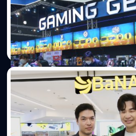
เปิดงานแล้ว กับงาน COMMART Game On งานสินค้าไอที
ปลายปี 2565 โดยงานจะเริ่มตั้งแต่วันที่ 24-27 พฤศจิกายน
2565 นี้ ทางแบไต๋ได้เดินงาน และส่องโปรคอมพิวเตอร์จัดเซ็ต
จากบูธต่าง ๆ มาให้ชาวแบไต๋ได้ชมกัน !
กิตติธัช วนิชผล
| 1354 days ago
Read More
21/11/2022
คอมเซเว่น ส่งบัตรของขวัญ PlayStation®
วางจำหน่ายร้าน BaNANA และร้านค้าในเครือ
ทั่วประเทศ
คอมเซเว่นเอาใจคอเกมเมอร์ไทย เปิดช่องทางการจัดจําหน่าย
บัตรของขวัญ PlayStation® แห่งใหม่ โดยจะเปิดวางจำหน่าย
ที่ร้าน BaNANA และร้านค้าในเครือ กว่า 1000 สาขา ทั่ว
ประเทศ เพื่ออำนวยความสะดวกสบายในการซื้อบัตรของขวัญ