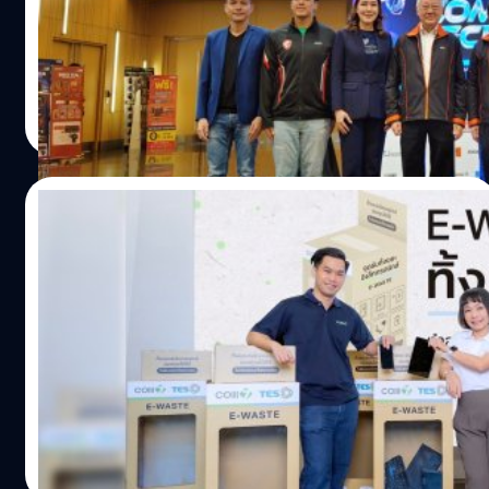
คลิกเกมนี้กันอยู่
COMMART 2024 (รอบต้นปี) ที่ในครั้งนี้มากับคอนเซปต์
COMART COMTECH โปรแรง ของครบ ช้อปคุ้ม ที่นอกจากจะ
มีสินค้าราคาพิเศษ พร้อมโปรโมชันแล้ว ยังมีเทคโนโลยีใหม่ ๆ
มาให้ได้สัมผัสภายในงานอีกด้วย
กรภิภัฏ อธิศอัษฎา
| 886 days ago
Read More
25/12/2023
COM7 เปิดแคมเปญใหญ่ เชิญชวนคนไทยทิ้ง
“E-Waste” กับ COM7 นำร่อง 7 สาขาที่ร้าน
“BaNANA”
ยักษ์ใหญ่ธุรกิจจัดจำหน่ายสินค้าไอทีและเทคโนโลยี “บริษัท
คอมเซเว่น จำกัด (มหาชน) หรือ COM7” เล็งเห็นความสำคัญ
ในการลดและจัดการขยะอิเล็กทรอนิกส์ หรือ “E-Waste”
อย่างถูกวิธี จึงได้เปิดตัวแคมเปญใหญ่ ทิ้งให้ถูกที่กับ COM7
นำร่องผ่าน 7 สาขาของ BaNANA และตั้งเป้าหมายเพิ่มจุดรับ
ทีมคอนเทนต์ BT
| 958 days ago
ทิ้ง E-Waste ครอบคลุมทั่วประเทศ ชวนคนไทยตระหนักและ
Read More
รวมเป็นส่วนหนึ่งในการสร้างสิ่งแวดล้อมที่ยั่งยืน ตอกย้ำการ