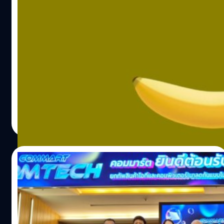
มีมากกว่าแสนคนที่กำลังคลิก “Banana” กัน
อยู่ใน Steam
Steam เป็นร้านค้าเกมดิจิทัลออนไลน์ขนาดใหญ่ที่มีเกมให้
เลือกซื้อมากมาย แต่อยู่ ๆ ก็มีกลุ่มคนจำนวนไม่น้อยกำลังเล่น
เกมที่ชื่อว่า "Banana" ใช่ คุณอ่านไม่ผิดแน่นอน นี่คือเกมกล้วย
ที่มีคนเล่นผ่าน Steam ไม่ต่ำกว่าแสนคน Banana เป็นเกมอินดี้
แนว Clicker เปิดให้ดาวน์โหลดฟรีผ่าน Steam รูปแบบการเล่น
จีรนาถ เรืองทรัพย์
| 793 days ago
ก็ไม่มีอะไรมาก เพียงแค่คลิกไปที่กล้วยก็จะมีตัวเลขขึ้น เกม
Read More
เพลย์ของเกมมีเท่านี้ ถ้าระหว่างเล่นเกิดเบื่อก็มีกล้วยรูปแบบอื่น
ๆ ให้เลือกซื้อมาเปลี่ยนบรรยากาศการคลิกของคุณ จากฐาน
ข้อมูล SteamDB เปิดเผยว่า Banana มีผู้เล่นกำลังคลิกเกมนี้
07/03/2024
กันอยู่ถึง 156,741 คน แถมติดอันดับ 10 เกมที่กำลังมีคนเล่น
พร้อมกันใน Steam ด้วย แซงหน้า Helldivers 2, Baldur's
เริ่มแล้ว COMMART 2024 รอบต้นปี
Gate 3 และอีกหลายเกมชื่อดัง เกมนี้ขึ้น Steam ตั้งแต่วันที่ 23
มหกรรมลดราคาสินค้าไอที 7-10 มีนาคมนี้ ที่ ไบ
เมษายนที่ผ่านมา แต่ไม่กี่วันที่ผ่านมาก็เกิดกระแสขึ้นและยอด
เทค บางนา
ผู้เล่นก็พึ่งสูงขึ้น หรือพวกเขากำลังอยากท้าทายตัวเองในการ
เริ่มแล้วมหกรรมลดราคาสินค้าไอทีที่หลายคนรอคอย