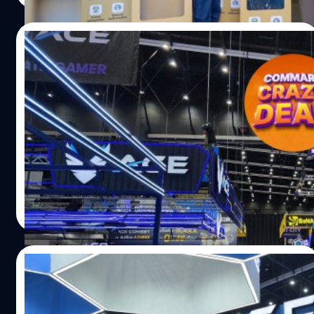
เป็นหุ้นยั่งยืน และมีการกำกับดูแลกิจการระดับ “ดีเลิศ” นาง
สาวณัฐนันท์ กีรติกรยศนันท์ ประธานเจ้าหน้าที่ปฏิบัติการสาย
06/07/2023
งานบริหารผลิตภัณฑ์และการตลาด บมจ.คอมเซเว่น
(COM7) เปิดเผยว่า “COM7 เรามีสาขาภายใต้การบริหาร
แบไต๋พาเลือก คอมเซตในงาน COMMART
มากกว่า 1,300 แห่งทั่วประเทศไทย สินค้าที่บริษัทฯ จัด
CRAZY DEAL ซื้อเซตไหนดี ?
จำหน่ายครอบคลุมสินค้าไอที มือถือ และอุปกรณ์
อิเล็กทรอนิกส์ต่างๆ เราเล็งเห็นว่า เมื่อประเทศไทยเข้าสู่สังคม
งานคอมมาร์ตรอบกลางปีเริ่มขึ้นแล้ว ! และเหมือนกับทุก ๆ ปีที่
ยุคดิจิทัล สินค้าเทคโนโลยี กลายเป็นสิ่งจำเป็น และเข้ามาอยู่
คอมมาร์ตจะมาพร้อมกับโปรโมชัน 'คอมเซต' จากหลากหลาย
ในไลฟ์สไตล์ของผู้บริโภค ปัญหาสิ่งแวดล้อมจากขยะ
ตัวแทนจำหน่ายหลัก ๆ ในไทย ดังนั้นในบทความนี้ แบไต๋เรา
อิเล็กทรอนิกส์จึงเกิดขึ้นอย่างหลีกเลี่ยงไม่ได้ COM7 จึงขอเป็น
ขอแนะนำโปรคอมเซตจากหลากหลายร้านค้า และชี้เป้าว่า 'ถ้า
ส่วนหนึ่งที่เข้ามาช่วยเพิ่มช่องทางในการลดและจัดการขยะ
ไปคอมมาร์ต ควรซื้อคอมเซตไหนดีนะ ?'
กิตติธัช วนิชผล
| 1130 days ago
อิเล็กทรอนิกส์ ผ่านเครือข่ายสาขาของเรา ให้เราเป็นตัวกลาง
Read More
ในการอำนวยความสะดวกให้คนไทย สามารถเข้าถึงจุดรับทิ้ง
ขยะอิเล็กทรอนิกส์ได้ง่ายมากขึ้น เพื่อนำขยะเหล่านั้นไปคัด
แยกชิ้นส่วนและจัดการอย่างถูกวิธีต่อไป” ทั้งนี้ COM7 ขอเชิญ
24/11/2022
ชวนคนไทยร่วมสร้างสิ่งแวดล้อมที่ยั่งยืนไปด้วยกัน โดยการนำ
E-Waste…
พาส่องโปรคอมเซต ในงาน COMMART
Game On งานสินค้าไอทีท้ายปี ’65 !