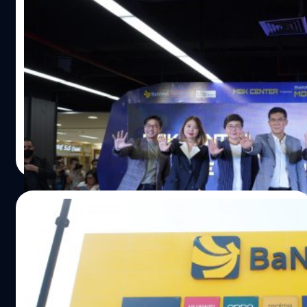
ซื้อมือถือใหม่กัน! ที่งาน MBK CENTER
Presented BaNANA x True 5G MOBILE &
IT 2022 วันที่ 23 – 3 ก.ค.นี้
เอ็ม บี เค เซ็นเตอร์ จัดงานเอาใจคนรักมือถือไอทีเลิฟเวอร์กับ
งาน MBK CENTER Presented BaNANA x True 5G MOBILE
& IT 2022 ในวันที่ 23 มิถุนายน ถึง 3 กรกฎาคมนี้ สินค้า IT
Smartphone Gadget ลดราคามากมาย ตอกย้ำศูนย์กลาง
จำหน่ายโทรศัพท์มือถือและสินค้าไอทีที่ใหญ่ที่สุด เติมเต็ม
กิตติธัช วนิชผล
| 1507 days ago
Digital Lifestyle ลูกค้าคนไทยและนักท่องเที่ยวต่างชาติ
Read More
24/01/2022
COM7 ปูพรมสาขาครบ 1,000 แห่ง นำสินค้า
ไอทีบุกตลาดทั่วประเทศ รับยุคดิจิทัล
COM7 ฉลองเปิดครบ 1,000 สาขา รับศักราชใหม่ปีเสือ เดิน
หน้าจัดจำหน่ายสินค้าเทคโนโลยี ครอบคลุมทั่วประเทศไทย