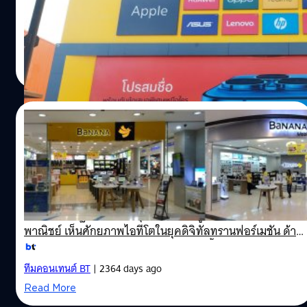
วางเป้าปี 65 เปิดสาขาใหม่เพิ่มอีกไม่ต่ำกว่า 150 – 250 สาขา
ชูโมเดลบุกนอกห้างแบบ Stand Alone เพิ่มความสามารถใน
การขยายตลาด พร้อมนำกลยุทธ์ O2O เสริมทัพ และขยายไลน์
ทีมคอนเทนต์ BT
| 1659 days ago
ผลิตภัณฑ์กลุ่มเครื่อใช้ไฟฟ้า ผ่านการจับมือกับเครืออินเด็กซ์
Read More
ลิฟวิ่งมอลล์ ตอบโจทย์ผู้บริโภคครบวงจร ตั้งเป้ารายได้ปีนี้โต
20% รับปัจจัยบวกเทคโนโลยีพลิกโลกยุคใหม่สู่สังคมดิจิทัล
ทั้งนี้ ปัจจุบัน COM7 มีสาขาภายใต้การบริหารงานของกลุ่ม
18/02/2020
บริษัท แบ่งเป็น BaNANA 372 สาขา Studio7 114 สาขา
KingKong Phone 83 สาขา True Shop by Com7 125 สาขา
กลุ่มคอมเซเว่นสวนกระแสเศรษฐกิจมองตลาด
แฟรนไชส์ 128 สาขา BKK 37 …
ไอทีโตต่อเนื่องประกาศร่วมทุนไพร์ม โซลูชัน
บานาน่า กรุ๊ป บริษัทในกลุ่มคอมเซเว่น ขยายฐานธุรกิจสวน
กระแสเศรษฐกิจ เข้าร่วมทุน “ไพร์ม โซลูชัน” เจาะตลาดเชิง
พาณิชย์ เห็นศักยภาพไอทีโตในยุคดิจิทัลทรานฟอร์เมชัน ด้าน
ไพร์ม โซลูชัน คาดปี 63 โตกว่า 50% รวมทั้งเตรียมวางแผน
อนาคตเข้าจดทะเบียนในตลาดหลักทรัพย์ นายสุระ คณิตทวี
ทีมคอนเทนต์ BT
| 2364 days ago
กุล ประธานเจ้าหน้าที่บริหาร บริษัท คอมเซเว่น จำกัด
Read More
(มหาชน) (COM7) กล่าวว่า บานาน่า กรุ๊ป ซึ่งเป็นบริษัทย่อย