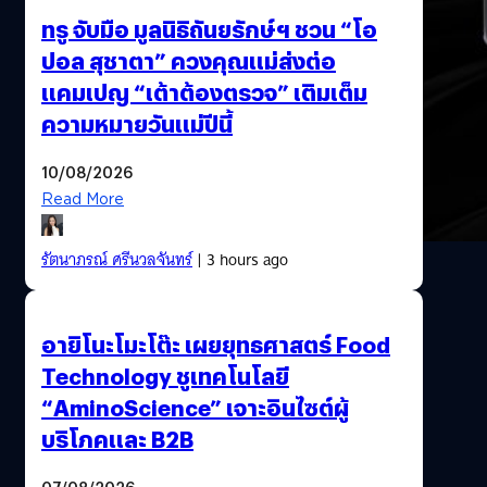
ทรู จับมือ มูลนิธิถันยรักษ์ฯ ชวน “โอ
ปอล สุชาตา” ควงคุณแม่ส่งต่อ
แคมเปญ “เต้าต้องตรวจ” เติมเต็ม
ความหมายวันแม่ปีนี้
10/08/2026
Read More
รัตนาภรณ์ ศรีนวลจันทร์
| 3 hours ago
อายิโนะโมะโต๊ะ เผยยุทธศาสตร์ Food
Technology ชูเทคโนโลยี
“AminoScience” เจาะอินไซต์ผู้
บริโภคและ B2B
07/08/2026