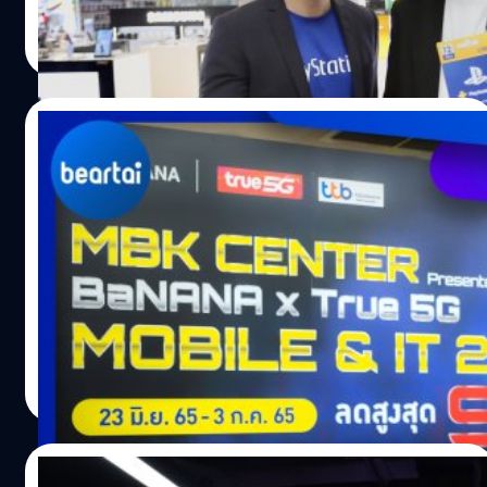
ให้กับลูกค้า อีกทั้งยังเป็นการขยายฐานกลุ่มลูกค้าให้
ทีมคอนเทนต์ BT
| 1357 days ago
ครอบคลุมมากยิ่งขึ้น
Read More
28/06/2022
แบไต๋พาชม 5 สิ่งที่ไม่ควรพลาด ในงาน MBK
CENTER Presented BaNANA x True 5G
MOBILE & IT 2022 !
เมื่อเราพูดถึง MBK สิ่งแรกที่เราจะนึกถึงก็คงไม่พ้นการไปซื้อ
โทรศัพท์มือถืออย่างแน่นอน ในปี 2022 นี้ ทาง MBK ได้ร่วม
กับ True และ BaNANA เพื่อจัดงาน Mobile Festival ณ จุด
เริ่มต้นของแหล่งซื้อสมาร์ตโฟนในไทย ! วันนี้เราจะมา แบไต๋ 5
เหตุผลที่คุณ ไม่ควรพลาดงาน MBK CENTER Presented
กิตติธัช วนิชผล
| 1503 days ago
BaNANA x True 5G MOBILE & IT 2022 ด้วยประการทั้งปวง
Read More
!
24/06/2022