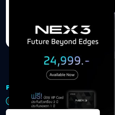
Vivo NEX 3 มาพร้อมกับดีไซน์สวยงาม สะดุดตาไร้ที่ติ ดีไซน์
ตัวเครื่องในรูปแบบใหม่ หน้าจอแสดงผลแบบ Waterfall
Screen ดีไซน์แบบ Unibody design พื้นที่หน้าจอสูงถึง 99.6%
NEX 3 ด้วยจอแสดงผลขนาดใหญ่กว่า 6.89 นิ้ว Vivo NEX 3
เต็มเปี่ยมไปด้วยนวัตกรรมเทคโนโลยีพิเศษสุดล้ำมากมาย
Pornnapat Kaewbandit
| 2503 days ago
สเปกเทพภายในเครื่องใช้ ชิปเซ็ตเรือธงรุ่นใหม่ล่าสุดอย่าง
Read More
Qualcomm Snapdragon 855 Plus และ RAM 8GB + ROM
128GB ทั้งยังมาพร้อมหน่วยความจำแบบ UFS3.0 ที่มาตรฐาน
สูงกว่า UFS2.1 ถึง 79% และยังให้แบตเตอรี่ความจุขนาดใหญ่
4500mAh (TYP) พร้อมเทคโนโลยีประหยัดพลังงาน C-DRX
และชาร์จเร็ว Vivo FlashCharge เพื่อให้คุณมั่นใจได้ตลอด
การใช้งาน อัดแน่นระบบเสียงสุด Hi-Fi ด้วยชิปเสียง
AK4377A สุดเฉพาะของ…
PR Partners
See All