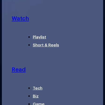
Watch
Playlist
Short & Reels
Read
Tech
Biz
Game