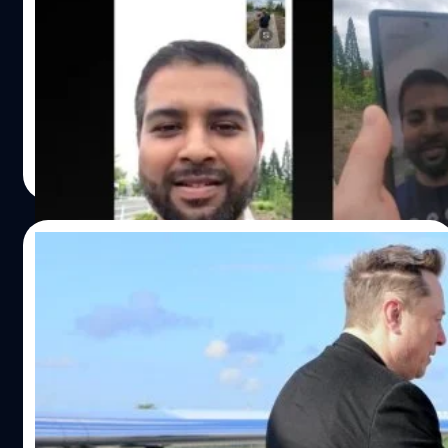
วันอังคารที่ 21 พฤษภาคม (วันพุธในประเทศไทย) สเปซเอ็กซ์
(SpaceX) ได้โพสต์วิดีโอบน X แสดงการทดสอบบริการ Direct
to Cell ด้วยการวิดีโอคอลบน X โดยใช้โทรศัพท์มือถือที่ไม่มี
การปรับแต่งเป็นครั้งแรก พร้อมเผยว่าจะให้บริการแก่ลูกค้า
ของ T-Mobile ในปลายปีนี้
ศิลา วงศ์เจริญ
| 806 days ago
Read More
19/05/2024
Elon Musk เดินทางมาอินโดนีเซียเพื่อเปิดตัว
เน็ต Starlink
เช้าวันอาทิตย์ที่ 19 พฤษภาคม ลูฮุต บินซาร์ ปานใจตัน (Luhut
Binsar Pandjaitan) รัฐมนตรีว่าการกระทรวงประสานงาน
กิจการทางทะเลและการลงทุนอินโดนีเซีย เผยผ่านอินสตาแก
รมว่า อีลอน มัสก์ (Elon Musk) ซีอีโอของสเปซเอ็กซ์ (SpaceX)