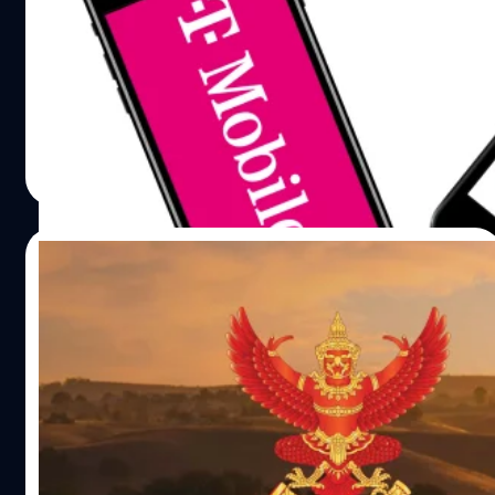
แรกสำเร็จ
วันพุธที่ 10 มกราคม สเปซเอ็กซ์ (SpaceX) ประกาศว่าได้
ประสบความสำเร็จในการทดสอบส่งข้อความสื่อสารบน
โทรศัพท์มือถือผ่านดาวเทียมสตาร์ลิงก์ (Starlink) โดยใช้
เครือข่ายของ T-Mobile ซึ่งโทรศัพท์มือถือสามารถเชื่อมต่อไป
ยังดาวเทียมได้โดยตรง ไม่ต้องมีการอัปเกรดอุปกรณ์เพิ่มเติม
ศิลา วงศ์เจริญ
| 939 days ago
Read More
29/12/2023
กสทช. อนุมัติมหาวิทยาลัยสงขลานครินทร์
ทดสอบใช้ Starlink เพื่อภารกิจค้นหาช่วย
เหลือทางเรือที่ประสบภัย
ล่าสุด กสทช. ได้ประกาศอนุมัติเป็นการชั่วคราว ให้
มหาวิทยาลัยสงขลานครินทร์ใช้คลื่นความถี่ย่าน Ku-
Band ของดาวเทียมต่างชาติ Starlink