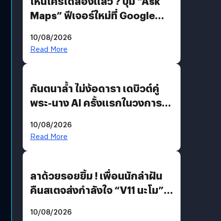
ไหนใครได้ลองแล้ว ? ปุ่ม “Ask
Maps” ฟีเจอร์ใหม่ที่ Google
Maps ใส่ Gemini AI แชตบอตที่
10/08/2026
คุยกับแผนที่ได้แล้ว
Read More
กันตนาล้ำ ไม่ง้อดารา เดบิวต์คู่
พระ-นาง AI ครั้งแรกในวงการ
บันเทิงไทย !
10/08/2026
Read More
ลาด้วยรอยยิ้ม ! เพื่อนนักล่าฝัน
คืนสเตจส่งกำลังใจ “V11 นะโม”
ยุติฝันสัปดาห์ที่ 9 ท่ามกลางความ
10/08/2026
รักแน่นฮอลล์