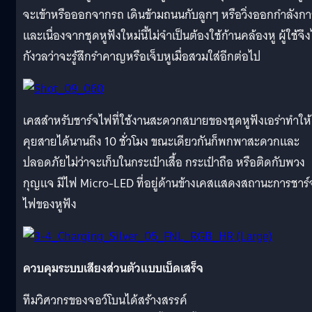
จะเข้าหรือออกจากรถ เดินข้ามถนนกับลูกๆ หรือวิ่งออกกำลังก
และเนื่องจากชุดหูฟังใหม่นี้ไม่
จำเป็นต้องใช้ก้านคล้องหู ผู้ใช้จึง
กังวลว่าจะรู้สึ
กรำคาญหรือเจ็บหูเมื่อสวมใส่อี
กต่อไป
เคสสำหรับชาร์จไฟที่ใช้
งานสะดวกสบายของชุดหูฟังเอร่
าทำให้
คุยสายได้นานถึง 10 ชั่วโมง ขณะเดียวกันก็
พกพาสะดวกและ
ปลอดภัยไม่ว่าจะเก็
บในกระเป๋าเสื้อ กระเป๋าถือ หรือติดกับพวง
กุญแจ มีไฟ Micro-LED ที่อยู่ด้านข้
างเคสแสดงสถานะการชาร์
ไฟของหู
ฟัง
ควบคุมระบบเสียงส่วนตัวแบบเบ็
ดเสร็จ
ทีมวิศวกรของจอว์โบนได้สร้
างสรรค์