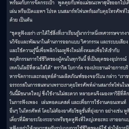
พร้อมกับการจั
ดกระเป๋า พูดคุยกับพ่อแม่ขณะพาสุนั
ขออกไปเด
เล่น หรือเปิดแอพฯ โปรด บนสมาร์ทโฟนพร้อมกับคุยโทรศัพท์
ไ
ด้วย เป็นต้น
“ชุดหูฟังเอร่า เราได้ใช้สิ่งที่เราเรียนรู้
มากว่าหนึ่งทศวรรษจากงา
นวิจั
ยและพัฒนาในด้านการออกแบบ วิศวกรรม และระบบเสียง
และใช้ความรู้นี้เพื่อพลิกโฉมหู
ฟังใหม่ทั้งหมดเพื่อให้เข้ากั
บ
พฤติกรรมการใช้ชีวิตของผู้
คนในทุกวันนี้ ที่เป็นยุคของอุปกรณ์
เทคโนโลยี
ที่สวมใส่ได้” ทราวิส โบการ์ด รองประธานฝ่ายการบริ
หารจั
ดการและกลยุทธ์ด้านผลิตภัณฑ์
ของจอว์โบน กล่าว “
เรา
อรรถรสในการสนทนาเพราะเรา
คุยโทรศัพท์ผ่านสมาร์ทโฟนในท
วันนี้มีขนาดใหญ่ ซึ่งใช้งานไม่สะดวก หลายคนจึงมองหาวิธีที่ดีก
ในการฟังเพลง เล่นพอดแคสต์ และเพื่อการใช้งานคอนเทนท์
อื่นๆ ในโทรศัพท์ โดยไม่ต้องอาศัยโซลูชั่นที่ยุ่
งยาก อย่างเช่น หูฟ
เดี่ยวที่มี
สายระโยงระยางหรือชุดหูฟังที่
ใหญ่เทอะทะ เราออกแ
หูฟังเอร่าให้
เหมาะสมกับรูปแบบการใช้ชีวิ
ตของผู้ใช้ ทำให้การมี