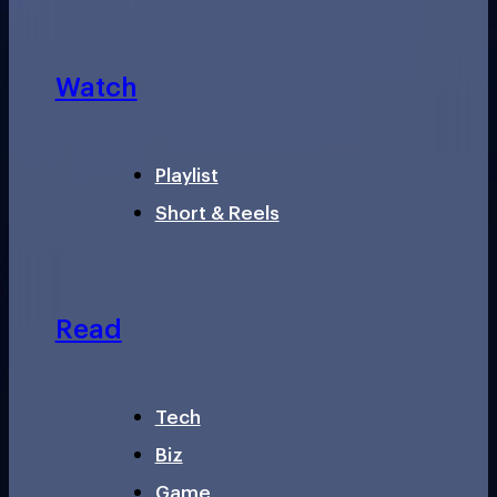
Watch
Playlist
Short & Reels
Read
Tech
Biz
Game