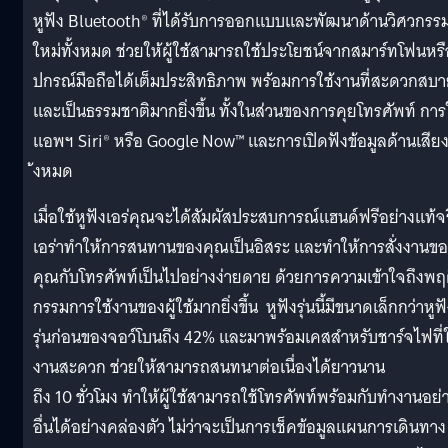
หูฟัง Bluetooth® ที่ได้รับการออกแบบและพัฒนาด้
านวิศวกรร
ใหม่ทั้งหมด ช่วยให้ผู้ใช้สามารถใช้ประโยชน์
จากสมาร์ทโฟนหรื
ปกรณ์มือถื
อได้เต็มประสิทธิภาพ พร้อมการใช้งานที่
สะดวกสบา
และเป็นธรรมชาติมากยิ่
งขึ้น ทั้งในส่วนของการคุยโทรศัพท์ การ
แอพฯ Siri® หรือ Google Now™ และการเปิดฟังข้อมูลด้านเสียง
้งหมด
เมื่อใช้หูฟังเอร่คุณจะได้สัมผั
สประสบการณ์แฮนด์ฟรีอย่างแท้จร
เอร่าทำให้การสนทานของคุณเป็นอิ
สระ และทำให้การสั่งงานข
คุณกั
บโทรศัพท์เป็นไปอย่างง่ายดาย ด้วยการความเข้าใจถึงพฤ
กรรมการใช้งานของผู้ใช้มากยิ่
งขึ้น หูฟังรุ่นนี้มีขนาดเล็กกว่าหูฟั
รุ่นก่อนของจอว์โบนถึง 42% และมาพร้อมเคสสำหรับชาร์จไฟที่
งานสะดวก ช่วยให้สามารถสนทนาต่อเนื่องได้
ยาวนาน
ถึง 10 ชั่วโมง ทำให้ผู้ใช้สามารถใช้โทรศัพท์
พร้อมกับทำงานอย่
อื่นได้อย่
างคล่องตัว ไม่ว่าจะเป็นการเช็คข้อมู
ลแผนการเดินทาง