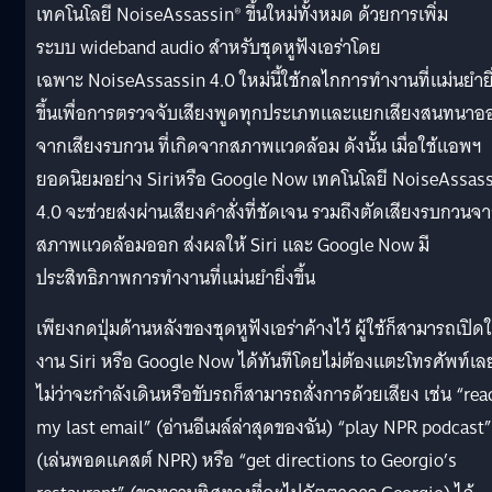
เทคโนโลยี NoiseAssassin® ขึ้นใหม่ทั้งหมด ด้วยการเพิ่ม
ระบบ wideband audio สำหรับชุดหูฟังเอร่าโดย
เฉพาะ NoiseAssassin 4.0 ใหม่นี้ใช้กลไกการทำงานที่แม่
นยำยิ
ขึ้นเพื่อการตรวจจับเสี
ยงพูดทุกประเภทและแยกเสี
ยงสนทนาอ
จากเสียงรบกวน ที่เกิดจากสภาพแวดล้อม ดังนั้น เมื่อใช้แอพฯ
ยอดนิยมอย่าง Siriหรือ Google Now เทคโนโลยี NoiseAssas
4.0 จะช่วยส่งผ่านเสียงคำสั่งที่ชั
ดเจน รวมถึงตัดเสี
ยงรบกวนจา
สภาพแวดล้อมออก ส่งผลให้ Siri และ Google Now มี
ประสิทธิภาพการทำงานที่แม่
นยำยิ่งขึ้น
เพียงกดปุ่มด้านหลังของชุดหูฟั
งเอร่าค้างไว้ ผู้ใช้ก็สามารถเปิดใ
งาน Siri หรือ Google Now ได้ทันทีโดยไม่ต้องแตะโทรศัพท์
เล
ไม่ว่าจะกำลังเดินหรือขับรถก็
สามารถสั่งการด้วยเสียง เช่น “rea
my last email” (อ่านอีเมล์ล่าสุดของฉัน) “play NPR podcast”
(เล่นพอดแคสต์ NPR) หรือ “get directions to Georgio’s