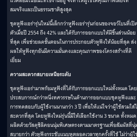
แวดล้อมในขณะที่ใช้
งานอยู่ จึงทำให้ผู้ใช้ได้คุณภาพเสียงที
สมจริงและเป็นธรรมชาติสูงสุด
ชุดหูฟังเอร่ารุ่นใหม่นี้เล็
กกว่าหูฟังเอร่ารุ่นก่อนของจอว์
โบนที่เปิ
ตัวเมื่อปี 2554 ถึง 42% และได้รับการออกแบบให้มีชิ้นส่
วนน้อย
ที่สุด เพื่อช่วยลดขั้
นตอนในการประกอบตัวหูฟังให้น้
อยที่สุด ส่ง
ผลให้หูฟังทุกอันมีความมั่
นคงและคุณภาพของโครงสร้างที่ดี
เยี่ยม
ความสะดวกสบายเหนือระดับ
ชุดหูฟังเอร่ามาพร้อมหูฟังที่
ได้รับการออกแบบใหม่ทั้งหมด โดย
ประสบการณ์กว่าหนึ่
งทศวรรษในด้านการออกแบบชุดหูฟั
งและ
การทดสอบกับผู้ใช้งานนานกว่
า 3 ปี เพื่อให้แน่ใจว่าผู้ใช้สวมใส่
ไ
สะดวกที่สุด โดยหูฟังใหม่รุ่นนี้มีให้เลื
อกใช้งาน 3 ขนาด ทั้งหมด
ผลิตด้วยวัสดุซิลิคอนนุ่
มพิเศษตรงตามมาตรฐานเพื่อสัมผั
สที่นุ่
สบายกว่า ตัวหูฟังกระชับแนบหูตลอดเวลาทุ
กครั้งที่ใช้ ไม่ว่าผู้ใช