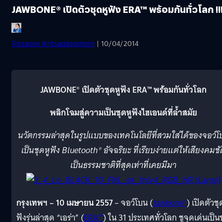
JAWBONE® เปิดตัวชุดหูฟัง ERA™ พร้อมกันทั่วโลก !!
Totsapon Kritsadangphorn
| 10/04/2014
JAWBONE® เปิดตัวชุดหูฟัง ERA™ พร้อมกันทั่วโลก
พลิกโฉมสู่ความเป็นชุดหูฟั
งไฮเอนด์ที่ล้ำสมัย
นวัตกรรมล่าสุดในรู
ปแบบของเทคโนโลยีที่สวมใส่ได้
ของจอว์โ
เป็นชุดหูฟัง
Bluetooth® อัจฉริยะ ที่เรียบง่ายแต่ให้เสียงคมชั
เป็นธรรมชาติที่สุดเท่าที่
เคยมีมา
กรุงเทพฯ – 10 เมษายน
2557
– จอว์โบน (
Jawbone®
) เปิดตัวชุ
ฟังรุ่นล่าสุด “เอร่า” (
ERA™
) ใน 31 ประเทศทั่วโลก ชูจุดเด่นเป็น