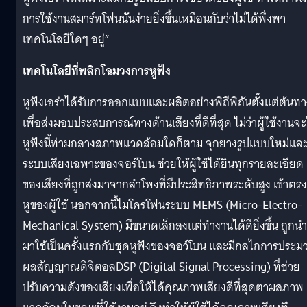
การใช้งานสมาร์ทโฟนนั
้นง่ายยิ่งขึ้นเหมือนกับว่าไม่
ได้พึ่งพา
เทคโนโลยีใดๆ อยู่”
เทคโนโลยีที่พลิกโฉมวงการหูฟัง
หูฟังเอร่าได้รั
บการออกแบบและผลิตอย่างพิถีพิถั
นตั้งแต่ต้นทา
เพื่อส่
งมอบประสบการณ์ทางด้านเสียงที่
ดีที่สุด ไม่ว่าผู้ใช้งานจะ
หูฟังนี้ท่
ามกลางสภาพแวดล้อมใดก็ตาม จุกยางรูปแบบใหม่แล
ระบบเสี
ยงเฉพาะของจอร์โบน ช่วยให้ผู้ใช้ได้ยินทุกรายละเอี
ยด
ของเสียงที่ถูกส่
งมาจากลำโพงที่มีประสิทธิ
ภาพระดับสูง เข้าตรงส
หูของผู้ใช้ นอกจากนี้ไมโครโฟนระบบ MEMS (Micro-Electro-
Mechanical System) มีขนาดเล็กลงแต่ทำงานได้ดียิ่
งขึ้น ถูกนำ
มาใช้เป็นครั้งแรกกับชุดหู
ฟังของจอว์โบน และมีกลไกการประม
ผลสัญญาณดิจิ
ตอลDSP (Digital Signal Processing) ที่ช่วย
ปรับความดังของเสียงเพื่
อให้ได้คุณภาพเสียงดีที่สุ
ดตามสภาพ