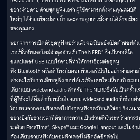
restaurant” (ขอทราบทิศทางที่จะไปภัตตาคาร Georgio) ได้
อย่างง่ายดาย ด้วยชุดหูฟังเอร่า ผู้ใช้สามารถสั่งงานคุณสมบัติ
ใหม่ๆ ได้ง่ายเพียงปลายนิ้ว และควบคุมการสั่งงานได้ด้วยเสี
ยง
ของคุณเอง
นอกจากการเปิดตัวชุดหูฟังเอร่
าแล้ว จอว์โบนยังเปิดตัวซอฟต์แ
เวอร์ชั่นอัพเดตใหม่ล่าสุดสำหรั
บ The NERD® ซึ่งเป็นออดิโอ
อแดปเตอร์ USB แบบไร้สายที่ทำให้การเชื่อมต่
อชุดหู
ฟัง Bluetooth หรือลำโพงกับคอมพิวเตอร์เป็
นไปอย่างง่ายดายไ
ต่างอะไรกั
บการเสียบหูฟัง ซอฟต์แวร์อัพเดตใหม่นี้รองรั
บระบบ
เสียงแบบ wideband audio สำหรับ The NERDซึ่งนับเป็นครั้งแ
ที่ผู้ใช้
จะได้ดื่มด่ำกับพลังเสียงแบบ wideband audio ที่เชื่อมต่
โดยตรงจากคอมพิ
วเตอร์ไปยังชุดหูฟังจอว์โบนที่
ใช้อยู่ จึงเหมา
อย่างยิ่งกับช่วงเวลาที
่ต้องการความเป็นส่วนตัวในระหว่
างการส
นาด้วย FaceTime®, Skype™ และ Google Hangout และไม่จำเ
ต้องเสียบสายหูฟั
งกับคอมพิวเตอร์ให้อึดอัดอีกต่
อไป