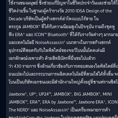
ใช้
งานของมนุษย์ ซึ่งช่วยแก้ปัญหาในชีวิตประจำวั
นและช่วยให้ใ
ชีวิตง่ายขึ้น ในฐานะผู้คว้ารางวัล 2010 IDSA Design of the
Decade บริษัทเป็นผู้สร้างสรรค์
ลำโพงแบบไร้สาย ใน
ตระกูล JAMBOX® ที่ได้รับความนิยมสูงในปัจจุบัน รวมถึงชุดหู
ฟัง ERA® และ ICON™ Bluetooth® ที่ได้รับรางวัลต่างๆ มากมา
และเทคโนโลยี NoiseAssassin® แนวทางในการสร้างสรรค์
อุปกรณ์ที
่สอดรับกับไลฟ์สไตล์ของจอว์
โบนนั้นโดดเด่นมี
เอกลักษณ์
เฉพาะตัว ด้วยสิทธิบัตรที่ยื่นขอไปแล้
วก
ว่า 430 รายการ ซึ่งล้วนเกี่ยวข้องกั
บการตอบสนองไลฟ์สไตล์ที่เป
ยนแปลงไปและกระบวนการผลิ
ตเทคโนโลยีที่สวมใส่ได้ทั้งสิ้น จ
โบนเป็นบริษัทเอกชนและมี
สำนักงานใหญ่ตั้งอยู่ที่
ซานฟรานซิสโ
Jawbone®, UP®, UP24™, JAMBOX®, BIG JAMBOX®, MINI
JAMBOX™, ERA™, ERA by Jawbone™, Jawbone ERA®, ICON
The NERD® และ NoiseAssassin® เป็นเครื่องหมายการค้า
ของAliphCom dba Jawbone ในประเทศสหรัฐฯ และประเทศอื่