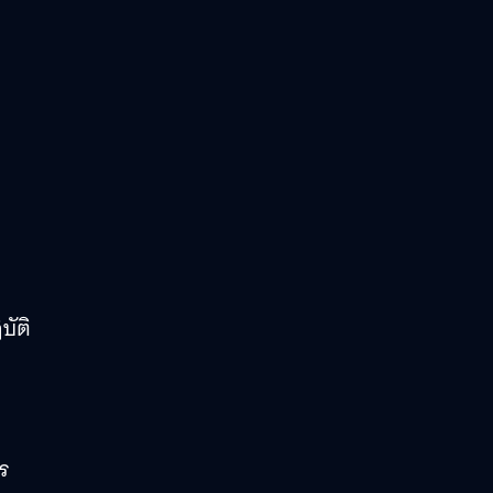
บัติ
ร