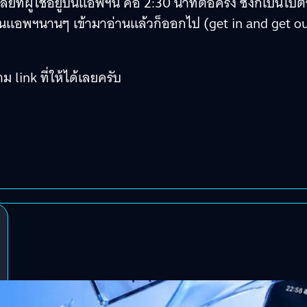
ี่ยที่ผู้ใช้อยู่บนแอพฯนี้ คือ 2:30 นาทีต่อครั้ง ซึ่งก็เป็นไป
ยู่บนแอพฯนานๆ เข้ามาอ่านแล้วก็ออกไป (get in and get o
link ที่ให้ได้เลยครับ