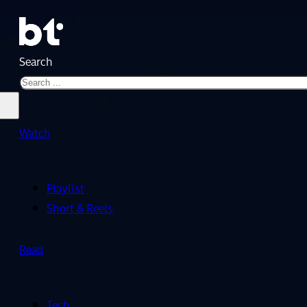
Search
Watch
Playlist
Short & Reels
Read
Tech