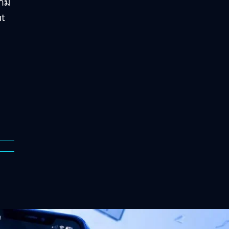
ตาม
ut