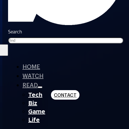
Search
HOME
WATCH
READ
Tech
CONTACT
Biz
Game
Life