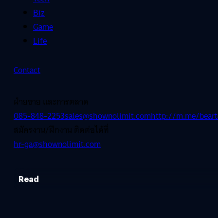
Biz
Game
Life
Contact
ฝ่ายขาย และการตลาด
085-848-2253
sales@shownolimit.com
http://m.me/beart
สมัครงาน/ฝึกงาน ติดต่อได้ที่
hr-ga@shownolimit.com
Read