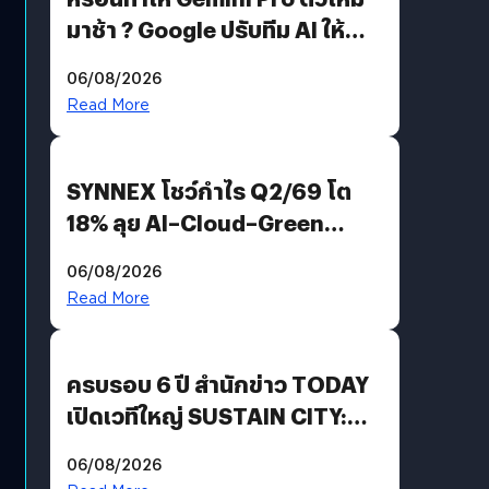
มาช้า ? Google ปรับทีม AI ให้
Demis Hassabis ลุยพัฒนา
06/08/2026
AGI
Read More
SYNNEX โชว์กำไร Q2/69 โต
18% ลุย AI–Cloud–Green
Energy สร้างฐาน Recurring
06/08/2026
Revenue เร่งเครื่อง New
Read More
Growth Engine พร้อมจ่าย
ปันผล 0.10 บาท/หุ้น
ครบรอบ 6 ปี สำนักข่าว TODAY
เปิดเวทีใหญ่ SUSTAIN CITY:
THE GREEN TRANSITION ถก
06/08/2026
แนวทางปรับตัวสู่เศรษฐกิจสี