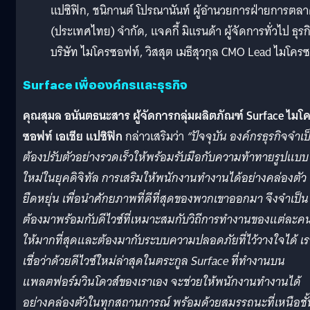
แปซิฟิก, ชนิกานต์ โปรณานันท์ ผู้อำนวยการฝ่ายการตลา
(ประเทศไทย) จำกัด, แจคกี้ มิแรนด้า ผู้จัดการทั่วไป ธุ
บริษัท ไมโครซอฟท์, วิสสุต เมธีสุวกุล CMO Lead ไมโค
Surface เพื่อองค์กรและธุรกิจ
คุณสุมล อนันตธนะสาร ผู้จัดการกลุ่มผลิตภัณฑ์
Surface ไมโ
ซอฟท์ เอเชีย แปซิฟิก
กล่าวเสริมว่า
“ปัจจุบัน องค์กรธุรกิจจำเป
ต้องปรับตัวอย่างรวดเร็วให้พร้อมรับมือกับความท้าทายรูปแบบ
ใหม่ในยุคดิจิทัล การเสริมให้พนักงานทำงานได้อย่างคล่องตัว
ยืดหยุ่น เพื่อนำศักยภาพที่ดีที่สุดของพวกเขาออกมา จึงจำเป็น
ต้องมาพร้อมกับดีไวซ์ที่เหมาะสมกับวิถีการทำงานของแต่ละค
ให้มากที่สุดและต้องมากับระบบความปลอดภัยที่ไว้วางใจได้ เร
เชื่อว่าด้วยดีไวซ์ใหม่ล่าสุดในตระกูล Surface ที่ทำงานบน
แพลตฟอร์มวินโดวส์ของเราเอง จะช่วยให้พนักงานทำงานได้
อย่างคล่องตัวในทุกสถานการณ์ พร้อมด้วยสมรรถนะที่เหนือชั้