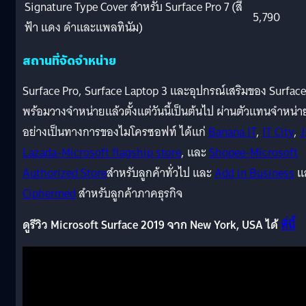
Signature Type Cover สำหรับ Surface Pro 7 (สี
5,790
ฟ้า แดง ดำและแพลทินัม)
สถานที่จัดจำหน่าย
Surface Pro, Surface Laptop 3 และอุปกรณ์เสริมของ Surface
พร้อมวางจำหน่ายแล้วตั้งแต่วันนี้เป็นต้นไป ผ่านตัวแทนจำหน่า
อย่างเป็นทางการของไมโครซอฟท์ ได้แก่
Banana IT
,
IT City
,
J
Lazada-Microsoft flagship store
, และ
Shopee-Microsoft
Authorized Store
สำหรับลูกค้าทั่วไป และ
Add in Business
แ
Ciphermed
สำหรับลูกค้าภาคธุรกิจ
ดูรีวิว Microsoft Surface 2019 จาก New York, USA ได้
ที่นี้