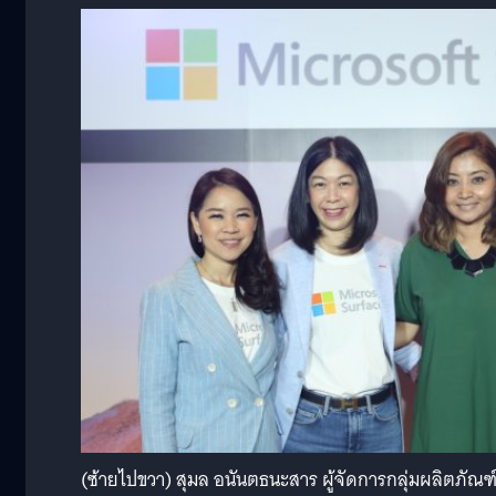
(ซ้ายไปขวา) สุมล อนันตธนะสาร ผู้จัดการกลุ่มผลิตภัณฑ