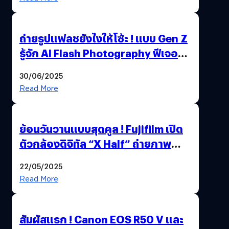
ถ่ายรูปแฟลชยังไงให้โซ้ะ ! แบบ Gen Z
รู้จัก AI Flash Photography ฟีเจอร์
ใหม่ OPPO Reno14 Series 5G
30/06/2025
Read More
ย้อนวันวานแบบสุดคูล ! Fujifilm เปิด
ตัวกล้องดิจิทัล “X Half” ถ่ายภาพ
ฟิล์มสไตล์วินเทจในตัวเดียว
22/05/2025
Read More
สัมผัสแรก ! Canon EOS R50 V และ